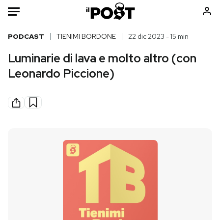
Auto
PODCAST
TIENIMI BORDONE
22 dic 2023 - 15 min
Luminarie di lava e molto altro (con
HOME
Leonardo Piccione)
Italia
Moda
Mondo
Libri
Politica
Consumismi
Tecnologia
Storie/Idee
Internet
Ok Boomer!
Scienza
Media
Cultura
Europa
Economia
Altrecose
Sport
Mondiali calcio 2026