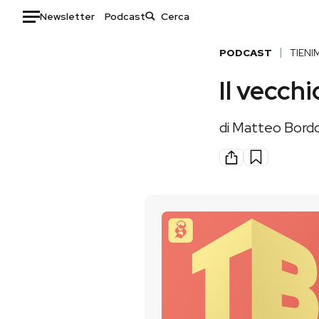
Newsletter
Podcast
Auto
PODCAST
TIENI
Il vecch
HOME
Italia
Moda
di
Matteo Bord
Mondo
Libri
Politica
Consumismi
Tecnologia
Storie/Idee
Internet
Ok Boomer!
Scienza
Media
Cultura
Europa
Economia
Altrecose
Sport
Mondiali calcio 2026