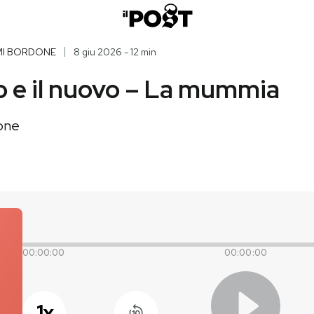
MI BORDONE
8 giu 2026 - 12 min
io e il nuovo – La mummia
one
00:00:00
00:00:00
1
x