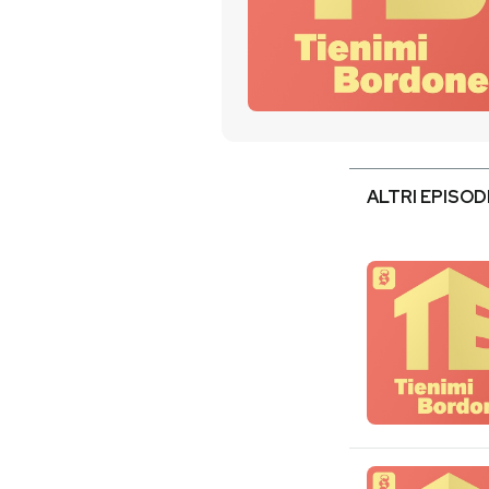
PODCAST
NEWSLETTER
I MIEI PREFERITI
ALTRI EPISOD
SHOP
CALENDARIO
AREA PERSONALE
Entra