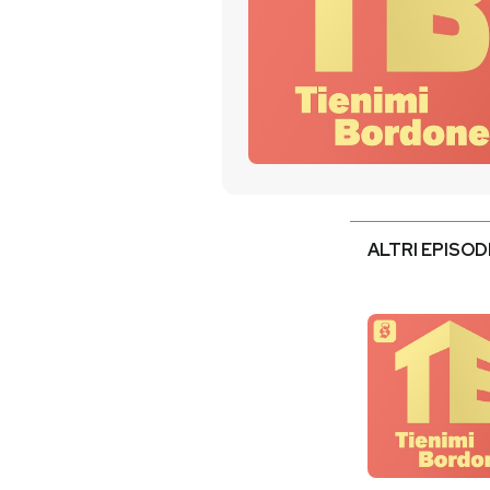
PODCAST
NEWSLETTER
I MIEI PREFERITI
ALTRI EPISOD
SHOP
CALENDARIO
AREA PERSONALE
Entra