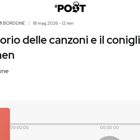
MI BORDONE
18 mag 2026 - 12 min
torio delle canzoni e il conigl
hen
one
00:00:00
00:00:00