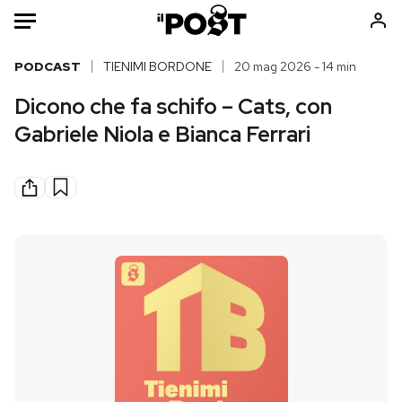
Auto
PODCAST
TIENIMI BORDONE
20 mag 2026 - 14 min
Dicono che fa schifo – Cats, con
HOME
Gabriele Niola e Bianca Ferrari
Italia
Moda
Mondo
Libri
Politica
Consumismi
Tecnologia
Storie/Idee
Internet
Ok Boomer!
Scienza
Media
Cultura
Europa
Economia
Altrecose
Sport
Mondiali calcio 2026