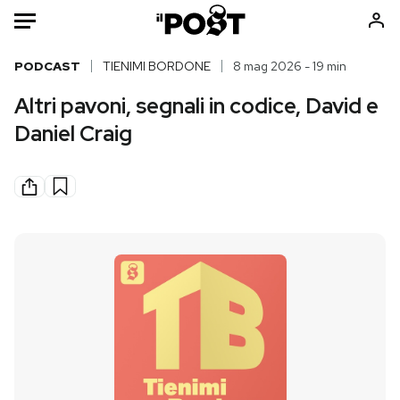
Auto
PODCAST
TIENIMI BORDONE
8 mag 2026 - 19 min
Altri pavoni, segnali in codice, David e
HOME
Daniel Craig
Italia
Moda
Mondo
Libri
Politica
Consumismi
Tecnologia
Storie/Idee
Internet
Ok Boomer!
Scienza
Media
Cultura
Europa
Economia
Altrecose
Sport
Mondiali calcio 2026