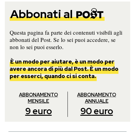
Abbonati al
Questa pagina fa parte dei contenuti visibili agli
abbonati del Post. Se lo sei puoi accedere, se
non lo sei puoi esserlo.
È un modo per aiutare, è un modo per
avere ancora di più dal Post. È un modo
per esserci, quando ci si conta.
ABBONAMENTO
ABBONAMENTO
MENSILE
ANNUALE
9
euro
90
euro