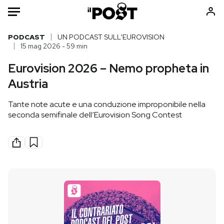
Auto
PODCAST
UN PODCAST SULL'EUROVISION
15 mag 2026 - 59 min
HOME
Eurovision 2026 – Nemo propheta in
Austria
Italia
Moda
Mondo
Libri
Tante note acute e una conduzione improponibile nella
Politica
Consumismi
seconda semifinale dell’Eurovision Song Contest
Tecnologia
Storie/Idee
Internet
Ok Boomer!
Scienza
Media
Cultura
Europa
Economia
Altrecose
Sport
Mondiali calcio 2026