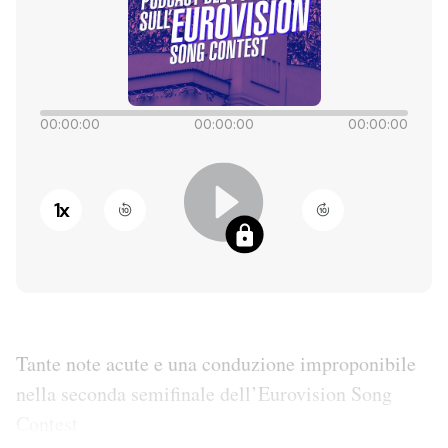
PODCAST
NEWSLETTER
00:00:00
00:00:00
00:00:00
I MIEI PREFERITI
1
x
SHOP
CALENDARIO
Tante note acute e una conduzione improponibile
AREA PERSONALE
nella seconda semifinale dell’Eurovision Song
Entra
Contest