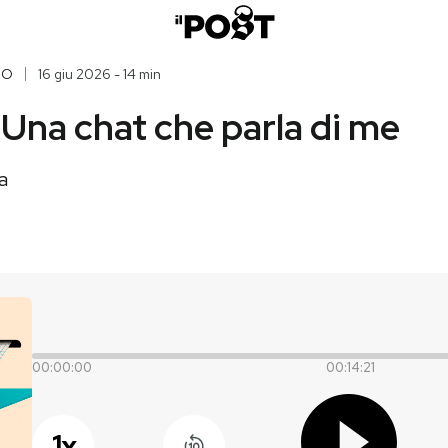
IO
16 giu 2026 - 14 min
 Una chat che parla di me
a
00:00:00
00:14:21
1
x