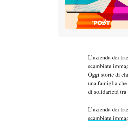
PODCAST
NEWSLETTER
I MIEI PREFERITI
L’azienda dei tra
scambiate immagi
SHOP
Oggi storie di ch
una famiglia che 
CALENDARIO
di solidarietà tra
AREA PERSONALE
L’azienda dei tra
scambiate immagi
Entra