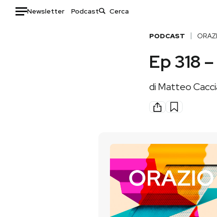
Newsletter
Podcast
Auto
PODCAST
ORAZ
Ep 318 –
HOME
Italia
Moda
di
Matteo Cacci
Mondo
Libri
Politica
Consumismi
Tecnologia
Storie/Idee
Internet
Ok Boomer!
Scienza
Media
Cultura
Europa
Economia
Altrecose
Sport
Mondiali calcio 2026