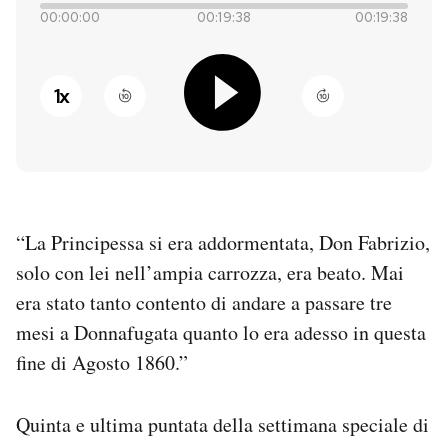
00:00:00
00:19:38
00:19:38
PODCAST
1
x
NEWSLETTER
I MIEI PREFERITI
“La Principessa si era addormentata, Don Fabrizio,
SHOP
solo con lei nell’ampia carrozza, era beato. Mai
era stato tanto contento di andare a passare tre
CALENDARIO
mesi a Donnafugata quanto lo era adesso in questa
fine di Agosto 1860.”
AREA PERSONALE
Entra
Quinta e ultima puntata della settimana speciale di