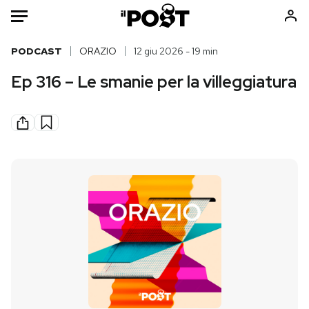
Auto
PODCAST
ORAZIO
12 giu 2026 - 19 min
Ep 316 – Le smanie per la villeggiatura
HOME
Italia
Moda
Mondo
Libri
Politica
Consumismi
Tecnologia
Storie/Idee
Internet
Ok Boomer!
Scienza
Media
Cultura
Europa
Economia
Altrecose
Sport
Mondiali calcio 2026