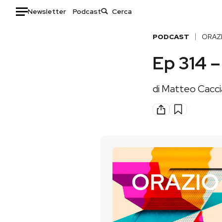
Newsletter
Podcast
Auto
PODCAST
ORAZ
Ep 314 –
HOME
Italia
Moda
di
Matteo Cacci
Mondo
Libri
Politica
Consumismi
Tecnologia
Storie/Idee
Internet
Ok Boomer!
Scienza
Media
Cultura
Europa
Economia
Altrecose
Sport
Mondiali calcio 2026