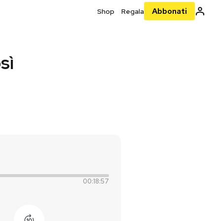
Abbonati
Shop
Regala
sì
00:18:57