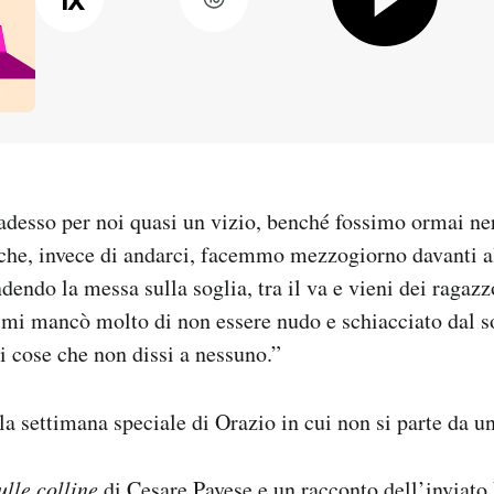
adesso per noi quasi un vizio, benché fossimo ormai ner
he, invece di andarci, facemmo mezzogiorno davanti all
ndendo la messa sulla soglia, tra il va e vieni dei ragazz
mi mancò molto di non essere nudo e schiacciato dal so
ai cose che non dissi a nessuno.”
la settimana speciale di Orazio in cui non si parte da u
ulle colline
di Cesare Pavese e un racconto dell’inviato