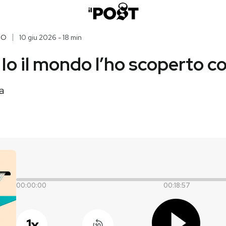
IO
10 giu 2026 - 18 min
 Io il mondo l’ho scoperto co
a
00:00:00
00:18:57
1
x