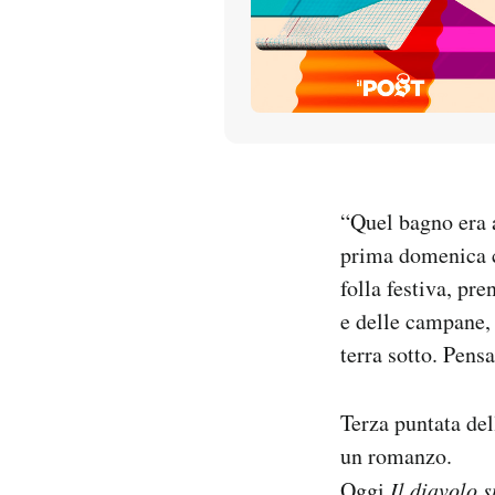
PODCAST
NEWSLETTER
I MIEI PREFERITI
“Quel bagno era 
prima domenica c
SHOP
folla festiva, pre
e delle campane, 
CALENDARIO
terra sotto. Pens
AREA PERSONALE
Terza puntata del
un romanzo.
Entra
Oggi
Il diavolo s