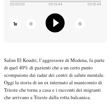
00:00:00
00:19:44
00:19:44
PODCAST
1
x
NEWSLETTER
I MIEI PREFERITI
Salim El Koudri, l’aggressore di Modena, fa parte
SHOP
di quel 40% di pazienti che a un certo punto
scompaiono dai radar dei centri di salute mentale.
CALENDARIO
Oggi la storia di un ex internato al manicomio di
Trieste che torna a casa e i racconti dei migranti
AREA PERSONALE
che arrivano a Trieste dalla rotta balcanica.
Entra