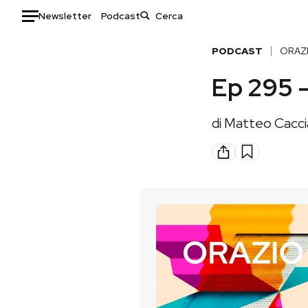
Newsletter
Podcast
Auto
PODCAST
ORAZ
Ep 295 –
HOME
Italia
Moda
di
Matteo Cacci
Mondo
Libri
Politica
Consumismi
Tecnologia
Storie/Idee
Internet
Ok Boomer!
Scienza
Media
Cultura
Europa
Economia
Altrecose
Sport
Mondiali calcio 2026