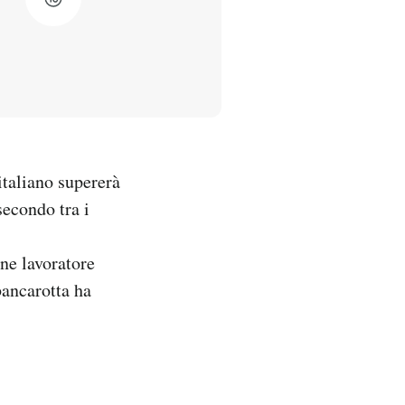
italiano supererà
secondo tra i
ane lavoratore
bancarotta ha