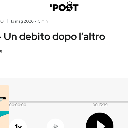
IO
13 mag 2026 - 15 min
 Un debito dopo l’altro
a
00:00:00
00:15:39
1
x