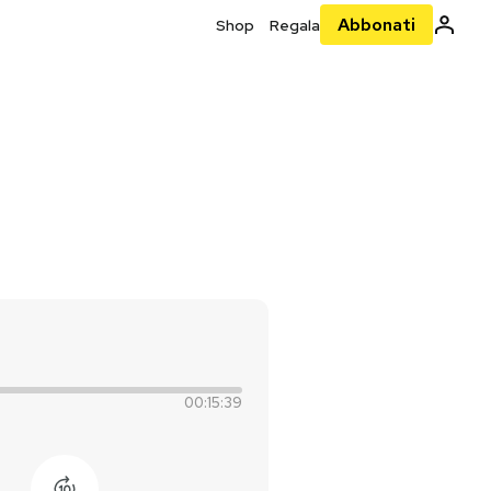
Abbonati
Shop
Regala
00:15:39