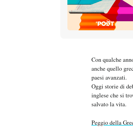
PODCAST
NEWSLETTER
I MIEI PREFERITI
Con qualche anno 
anche quello grec
SHOP
paesi avanzati.
Oggi storie di de
CALENDARIO
inglese che si tr
salvato la vita.
AREA PERSONALE
Peggio della Gre
Entra