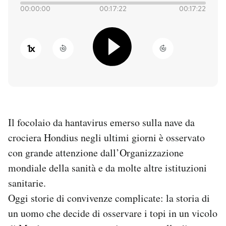
00:00:00
00:17:22
00:17:22
PODCAST
1
x
NEWSLETTER
I MIEI PREFERITI
Il focolaio da hantavirus emerso sulla nave da
SHOP
crociera Hondius negli ultimi giorni è osservato
con grande attenzione dall’Organizzazione
CALENDARIO
mondiale della sanità e da molte altre istituzioni
sanitarie.
AREA PERSONALE
Oggi storie di convivenze complicate: la storia di
Entra
un uomo che decide di osservare i topi in un vicolo