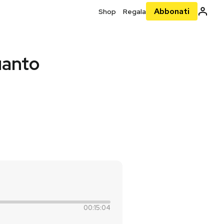
Abbonati
Shop
Regala
uanto
00:15:04