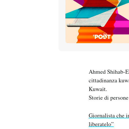
PODCAST
NEWSLETTER
I MIEI PREFERITI
SHOP
Ahmed Shihab-Eldi
cittadinanza kuwa
CALENDARIO
Kuwait.
Storie di persone
AREA PERSONALE
Giornalista che i
Entra
liberatelo”