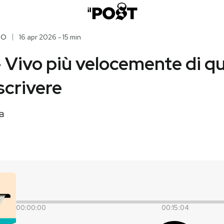
IO
16 apr 2026 - 15 min
 Vivo più velocemente di q
scrivere
a
00:00:00
00:15:04