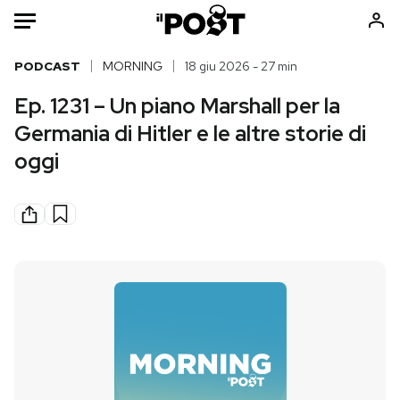
Auto
PODCAST
MORNING
18 giu 2026 - 27 min
Ep. 1231 – Un piano Marshall per la
HOME
Germania di Hitler e le altre storie di
Italia
Moda
oggi
Mondo
Libri
Politica
Consumismi
Tecnologia
Storie/Idee
Internet
Ok Boomer!
Scienza
Media
Cultura
Europa
Economia
Altrecose
Sport
Mondiali calcio 2026