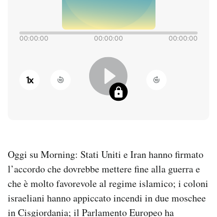
PODCAST
00:00:00
00:00:00
00:00:00
NEWSLETTER
1
x
I MIEI PREFERITI
SHOP
CALENDARIO
Oggi su Morning: Stati Uniti e Iran hanno firmato
l’accordo che dovrebbe mettere fine alla guerra e
AREA PERSONALE
che è molto favorevole al regime islamico; i coloni
israeliani hanno appiccato incendi in due moschee
Entra
in Cisgiordania; il Parlamento Europeo ha