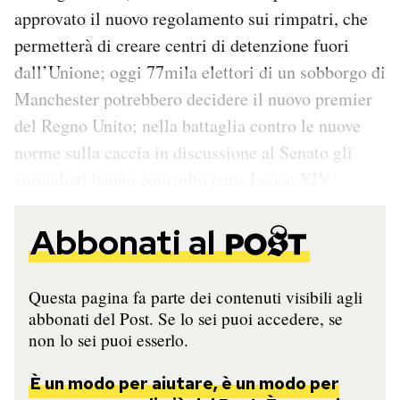
approvato il nuovo regolamento sui rimpatri, che
permetterà di creare centri di detenzione fuori
dall’Unione; oggi 77mila elettori di un sobborgo di
Manchester potrebbero decidere il nuovo premier
del Regno Unito; nella battaglia contro le nuove
norme sulla caccia in discussione al Senato gli
animalisti hanno coinvolto papa Leone XIV
Abbonati al
Questa pagina fa parte dei contenuti visibili agli
abbonati del Post. Se lo sei puoi accedere, se
non lo sei puoi esserlo.
È un modo per aiutare, è un modo per