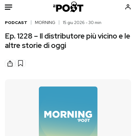
Auto
PODCAST
MORNING
15 giu 2026 - 30 min
Ep. 1228 – Il distributore più vicino e le
HOME
altre storie di oggi
Italia
Moda
Mondo
Libri
Politica
Consumismi
Tecnologia
Storie/Idee
Internet
Ok Boomer!
Scienza
Media
Cultura
Europa
Economia
Altrecose
Sport
Mondiali calcio 2026