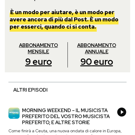
È un modo per aiutare, è un modo per
avere ancora di più dal Post. È un modo
per esserci, quando ci si conta.
ABBONAMENTO
ABBONAMENTO
MENSILE
ANNUALE
9
euro
90
euro
ALTRI EPISODI
MORNING WEEKEND – IL MUSICISTA
PREFERITO DEL VOSTRO MUSICISTA
PREFERITO, E ALTRE STORIE
Come finirà a Ceuta, una nuova ondata di calore in Europa,