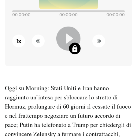
PODCAST
00:00:00
00:00:00
00:00:00
NEWSLETTER
1
x
I MIEI PREFERITI
SHOP
Oggi su Morning: Stati Uniti e Iran hanno
CALENDARIO
raggiunto un’intesa per sbloccare lo stretto di
Hormuz, prolungare di 60 giorni il cessate il fuoco
AREA PERSONALE
e nel frattempo negoziare un futuro accordo di
pace; Putin ha telefonato a Trump per chiedergli di
Entra
convincere Zelensky a fermare i contrattacchi,