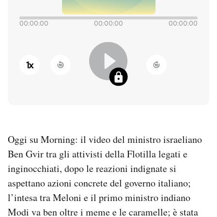
PODCAST
00:00:00
00:00:00
00:00:00
NEWSLETTER
1
x
I MIEI PREFERITI
SHOP
Oggi su Morning: il video del ministro israeliano
CALENDARIO
Ben Gvir tra gli attivisti della Flotilla legati e
inginocchiati, dopo le reazioni indignate si
AREA PERSONALE
aspettano azioni concrete del governo italiano;
l’intesa tra Meloni e il primo ministro indiano
Entra
Modi va ben oltre i meme e le caramelle; è stata