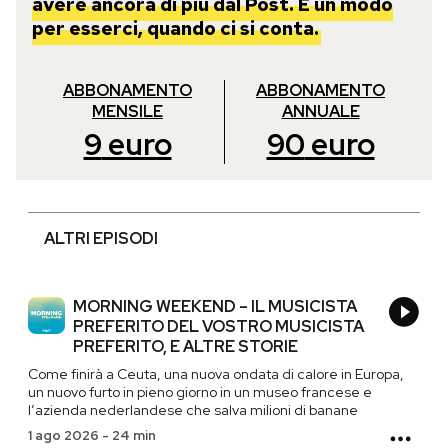
avere ancora di più dal Post. È un modo
per esserci, quando ci si conta.
ABBONAMENTO
ABBONAMENTO
MENSILE
ANNUALE
9
euro
90
euro
ALTRI EPISODI
MORNING WEEKEND – IL MUSICISTA
PREFERITO DEL VOSTRO MUSICISTA
PREFERITO, E ALTRE STORIE
Come finirà a Ceuta, una nuova ondata di calore in Europa,
un nuovo furto in pieno giorno in un museo francese e
l’azienda nederlandese che salva milioni di banane
1 ago 2026
-
24 min