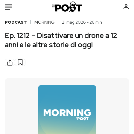
Auto
PODCAST
MORNING
21 mag 2026 - 26 min
Ep. 1212 – Disattivare un drone a 12
HOME
anni e le altre storie di oggi
Italia
Moda
Mondo
Libri
Politica
Consumismi
Tecnologia
Storie/Idee
Internet
Ok Boomer!
Scienza
Media
Cultura
Europa
Economia
Altrecose
Sport
Mondiali calcio 2026