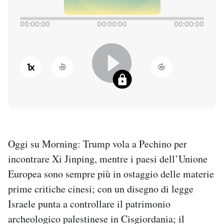
PODCAST
00:00:00
00:00:00
00:00:00
NEWSLETTER
1
x
I MIEI PREFERITI
SHOP
Oggi su Morning: Trump vola a Pechino per
CALENDARIO
incontrare Xi Jinping, mentre i paesi dell’Unione
Europea sono sempre più in ostaggio delle materie
AREA PERSONALE
prime critiche cinesi; con un disegno di legge
Israele punta a controllare il patrimonio
Entra
archeologico palestinese in Cisgiordania; il