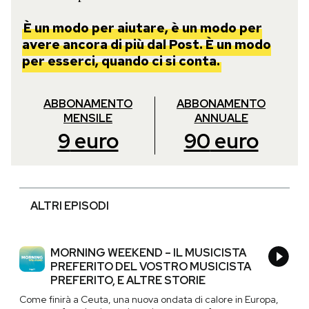
È un modo per aiutare, è un modo per
avere ancora di più dal Post. È un modo
per esserci, quando ci si conta.
ABBONAMENTO
ABBONAMENTO
MENSILE
ANNUALE
9
euro
90
euro
ALTRI EPISODI
MORNING WEEKEND – IL MUSICISTA
PREFERITO DEL VOSTRO MUSICISTA
PREFERITO, E ALTRE STORIE
Come finirà a Ceuta, una nuova ondata di calore in Europa,