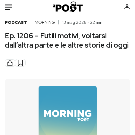
Auto
PODCAST
MORNING
13 mag 2026 - 22 min
Ep. 1206 – Futili motivi, voltarsi
HOME
dall’altra parte e le altre storie di oggi
Italia
Moda
Mondo
Libri
Politica
Consumismi
Tecnologia
Storie/Idee
Internet
Ok Boomer!
Scienza
Media
Cultura
Europa
Economia
Altrecose
Sport
Mondiali calcio 2026