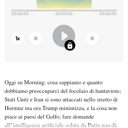
PODCAST
00:00:00
00:00:00
00:00:00
NEWSLETTER
1
x
I MIEI PREFERITI
SHOP
Oggi su Morning: cosa sappiamo e quanto
CALENDARIO
dobbiamo preoccuparci del focolaio di hantavirus;
Stati Uniti e Iran si sono attaccati nello stretto di
AREA PERSONALE
Hormuz ma ora Trump minimizza, e la cosa non
piace ai paesi del Golfo; fare domande
Entra
all’intelligenza artificiale voluta da Putin non dà