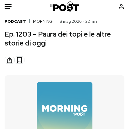
Auto
PODCAST
MORNING
8 mag 2026 - 22 min
Ep. 1203 – Paura dei topi e le altre
HOME
storie di oggi
Italia
Moda
Mondo
Libri
Politica
Consumismi
Tecnologia
Storie/Idee
Internet
Ok Boomer!
Scienza
Media
Cultura
Europa
Economia
Altrecose
Sport
Mondiali calcio 2026