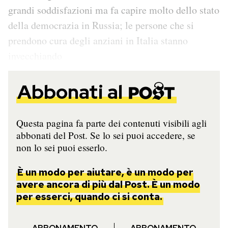
grandi soddisfazioni ma fa capire molto dello stato
della democrazia in Russia; le persone che si
prendono cura degli anziani in Italia stanno
invecchiando
Abbonati al
Questa pagina fa parte dei contenuti visibili agli
abbonati del Post. Se lo sei puoi accedere, se
non lo sei puoi esserlo.
È un modo per aiutare, è un modo per
avere ancora di più dal Post. È un modo
per esserci, quando ci si conta.