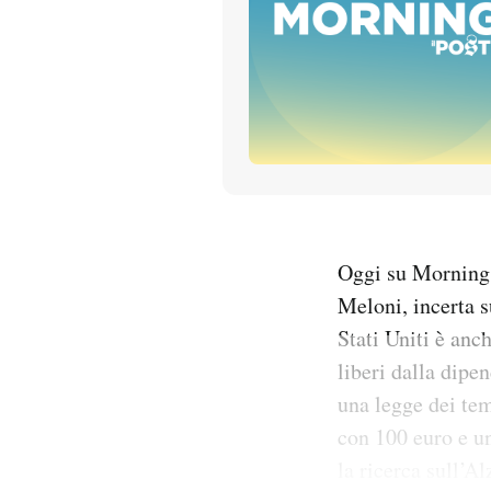
PODCAST
NEWSLETTER
I MIEI PREFERITI
SHOP
Oggi su Morning:
Meloni, incerta s
CALENDARIO
Stati Uniti è anc
liberi dalla dipe
una legge dei tem
AREA PERSONALE
con 100 euro e un
Entra
la ricerca sull’A