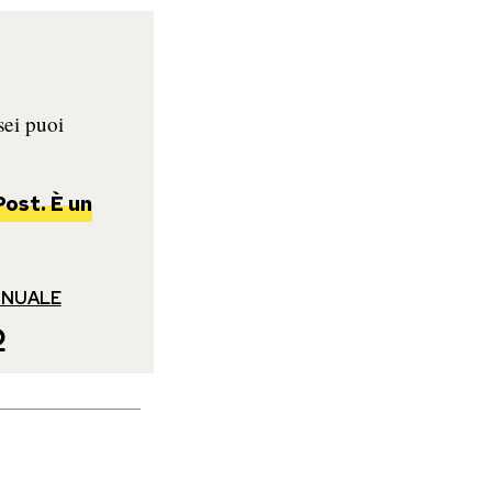
sei puoi
Post. È un
NNUALE
o