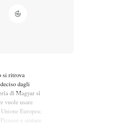
si ritrova
 deciso dagli
eria di Magyar si
er vuole usare
ll’Unione Europea;
 Picasso e aiutare