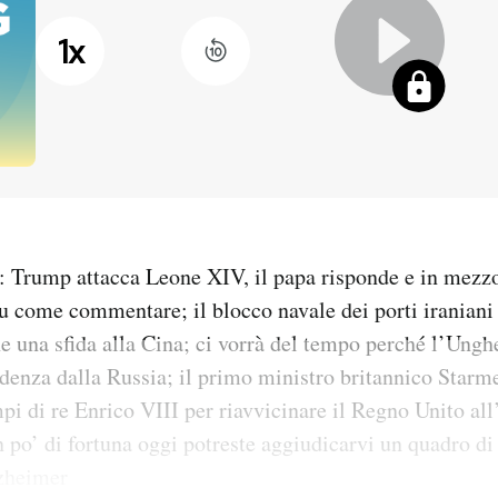
1
x
 Trump attacca Leone XIV, il papa risponde e in mezzo 
u come commentare; il blocco navale dei porti iraniani
he una sfida alla Cina; ci vorrà del tempo perché l’Ungh
ndenza dalla Russia; il primo ministro britannico Starm
pi di re Enrico VIII per riavvicinare il Regno Unito a
 po’ di fortuna oggi potreste aggiudicarvi un quadro di
lzheimer