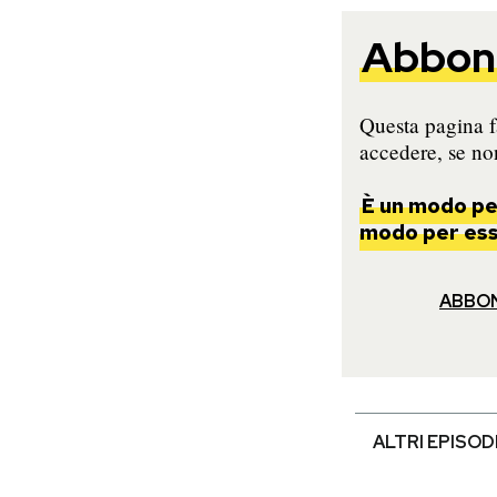
Abbona
Questa pagina fa
accedere, se non
È un modo per
modo per esse
ABBO
ALTRI EPISOD