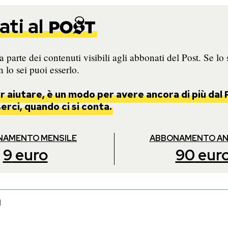
ti al
 parte dei contenuti visibili agli abbonati del Post. Se lo 
 lo sei puoi esserlo.
 aiutare, è un modo per avere ancora di più dal 
rci, quando ci si conta.
NAMENTO MENSILE
ABBONAMENTO A
9
euro
90
eur
I