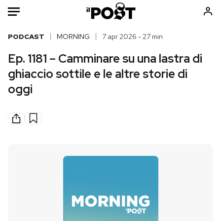
Auto
PODCAST
MORNING
7 apr 2026 - 27 min
Ep. 1181 – Camminare su una lastra di
HOME
ghiaccio sottile e le altre storie di
Italia
Moda
oggi
Mondo
Libri
Politica
Consumismi
Tecnologia
Storie/Idee
Internet
Ok Boomer!
Scienza
Media
Cultura
Europa
Economia
Altrecose
Sport
Mondiali calcio 2026