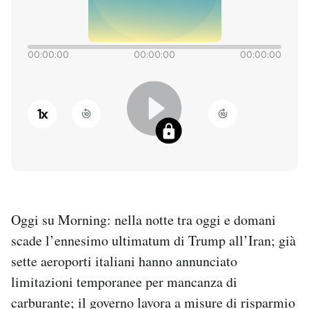
PODCAST
00:00:00
00:00:00
00:00:00
NEWSLETTER
1
x
I MIEI PREFERITI
SHOP
CALENDARIO
Oggi su Morning: nella notte tra oggi e domani
scade l’ennesimo ultimatum di Trump all’Iran; già
AREA PERSONALE
sette aeroporti italiani hanno annunciato
limitazioni temporanee per mancanza di
Entra
carburante; il governo lavora a misure di risparmio