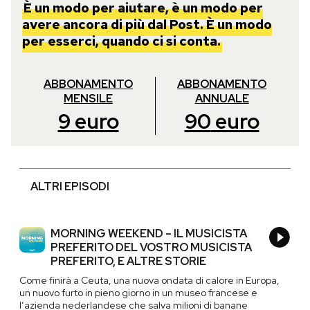
È un modo per aiutare, è un modo per
avere ancora di più dal Post. È un modo
per esserci, quando ci si conta.
ABBONAMENTO
ABBONAMENTO
MENSILE
ANNUALE
9
euro
90
euro
ALTRI EPISODI
MORNING WEEKEND – IL MUSICISTA
PREFERITO DEL VOSTRO MUSICISTA
PREFERITO, E ALTRE STORIE
Come finirà a Ceuta, una nuova ondata di calore in Europa,
un nuovo furto in pieno giorno in un museo francese e
l’azienda nederlandese che salva milioni di banane