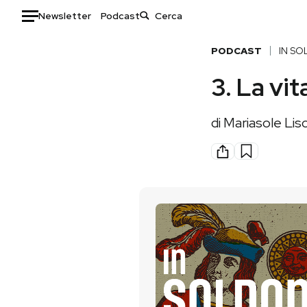
Newsletter
Podcast
Auto
PODCAST
IN SO
3. La vi
HOME
Italia
Moda
di
Mariasole Lis
Mondo
Libri
Politica
Consumismi
Tecnologia
Storie/Idee
Internet
Ok Boomer!
Scienza
Media
Cultura
Europa
Economia
Altrecose
Sport
Mondiali calcio 2026