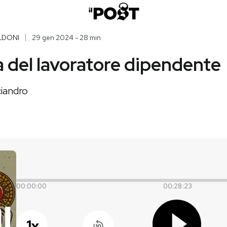
LDONI
29 gen 2024 - 28 min
ta del lavoratore dipendente
ciandro
00:00:00
00:28:23
1
x