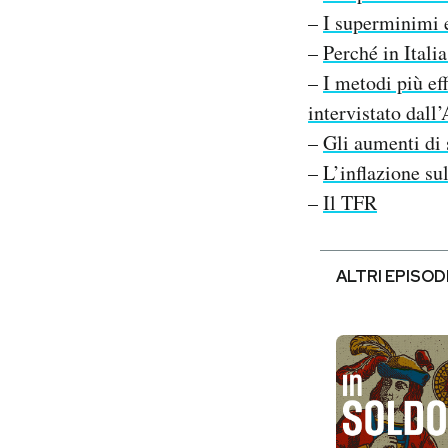
–
I superminimi e
–
Perché in Italia
–
I metodi più ef
intervistato dall’
–
Gli aumenti di 
–
L’inflazione su
–
Il TFR
ALTRI EPISOD