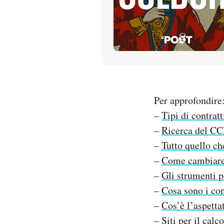
PODCAST
NEWSLETTER
I MIEI PREFERITI
Per approfondire
–
Tipi di contratt
SHOP
–
Ricerca del C
–
Tutto quello ch
CALENDARIO
–
Come cambiare l
–
Gli strumenti p
AREA PERSONALE
–
Cosa sono i con
–
Cos’è l’aspetta
Entra
–
Siti per il calc