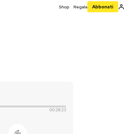
Abbonati
Shop
Regala
00:28:23