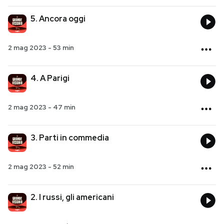
5. Ancora oggi
PODCAST
2 mag 2023
-
53 min
NEWSLETTER
4. A Parigi
I MIEI PREFERITI
2 mag 2023
-
47 min
SHOP
3. Parti in commedia
CALENDARIO
2 mag 2023
-
52 min
AREA PERSONALE
2. I russi, gli americani
Entra