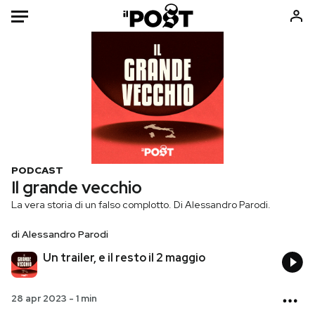
Auto
HOME
Italia
Moda
Mondo
Libri
Politica
Consumismi
PODCAST
Tecnologia
Storie/Idee
Il grande vecchio
Internet
Ok Boomer!
La vera storia di un falso complotto. Di Alessandro Parodi.
Scienza
Media
di
Alessandro Parodi
Cultura
Europa
Un trailer, e il resto il 2 maggio
Economia
Altrecose
Sport
Mondiali calcio 2026
28 apr 2023
-
1 min