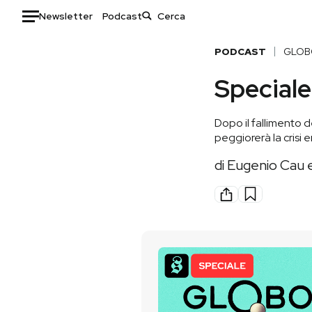
Newsletter
Podcast
Auto
PODCAST
GLOB
Speciale
HOME
Italia
Moda
Dopo il fallimento d
Mondo
Libri
peggiorerà la crisi 
Politica
Consumismi
di
Eugenio Cau e
Tecnologia
Storie/Idee
Internet
Ok Boomer!
Scienza
Media
Cultura
Europa
Economia
Altrecose
Sport
Mondiali calcio 2026