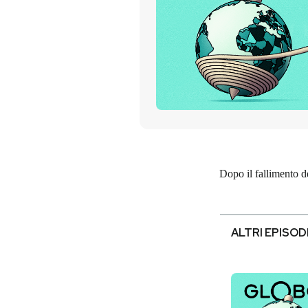
PODCAST
NEWSLETTER
I MIEI PREFERITI
SHOP
Dopo il fallimento de
CALENDARIO
ALTRI EPISOD
AREA PERSONALE
Entra