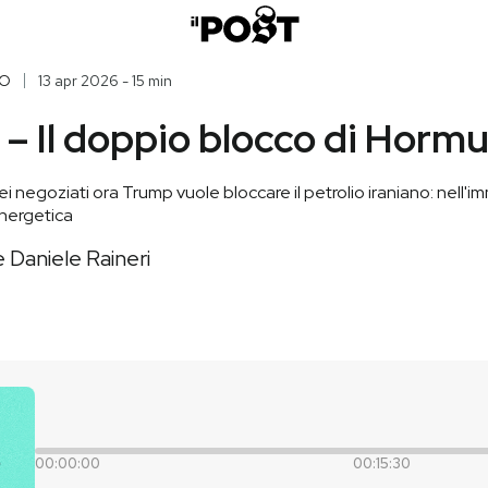
O
13 apr 2026 - 15 min
 – Il doppio blocco di Horm
ei negoziati ora Trump vuole bloccare il petrolio iraniano: nell'
energetica
 Daniele Raineri
00:00:00
00:15:30