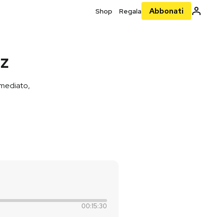
Abbonati
Shop
Regala
uz
immediato,
00:15:30