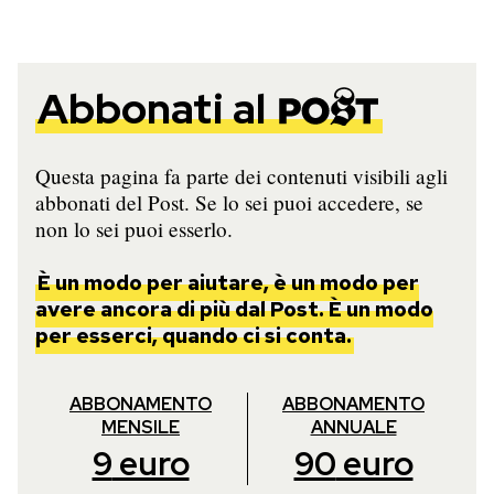
Abbonati al
Questa pagina fa parte dei contenuti visibili agli
abbonati del Post. Se lo sei puoi accedere, se
non lo sei puoi esserlo.
È un modo per aiutare, è un modo per
avere ancora di più dal Post. È un modo
per esserci, quando ci si conta.
ABBONAMENTO
ABBONAMENTO
MENSILE
ANNUALE
9
euro
90
euro