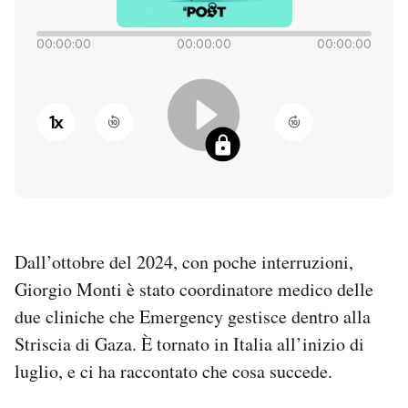
PODCAST
00:00:00
00:00:00
00:00:00
NEWSLETTER
1
x
I MIEI PREFERITI
SHOP
Dall’ottobre del 2024, con poche interruzioni,
CALENDARIO
Giorgio Monti è stato coordinatore medico delle
due cliniche che Emergency gestisce dentro alla
AREA PERSONALE
Striscia di Gaza. È tornato in Italia all’inizio di
luglio, e ci ha raccontato che cosa succede.
Entra