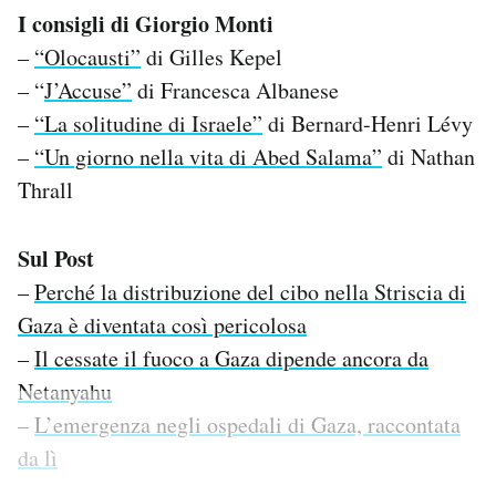
I consigli di Giorgio Monti
–
“Olocausti”
di Gilles Kepel
– “
J’Accuse”
di Francesca Albanese
–
“La solitudine di Israele”
di Bernard-Henri Lévy
–
“Un giorno nella vita di Abed Salama”
di Nathan
Thrall
Sul Post
–
Perché la distribuzione del cibo nella Striscia di
Gaza è diventata così pericolosa
–
Il cessate il fuoco a Gaza dipende ancora da
Netanyahu
–
L’emergenza negli ospedali di Gaza, raccontata
da lì