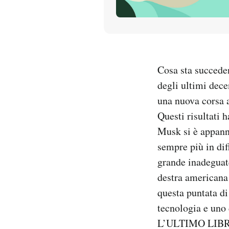
PODCAST
NEWSLETTER
Cosa sta succede
degli ultimi dece
I MIEI PREFERITI
una nuova corsa a
Questi risultati 
SHOP
Musk si è appanna
sempre più in dif
CALENDARIO
grande inadeguate
destra americana 
AREA PERSONALE
questa puntata di
tecnologia e uno d
Entra
L’ULTIMO LIB