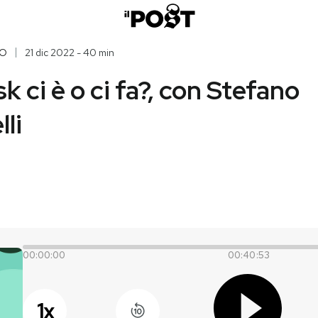
O
21 dic 2022 - 40 min
k ci è o ci fa?, con Stefano
li
00:00:00
00:40:53
1
x