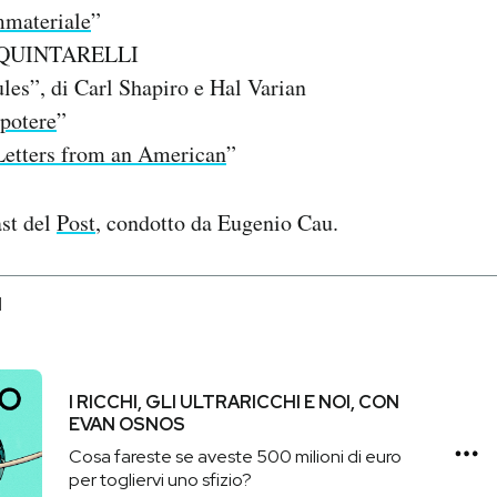
mmateriale
”
 QUINTARELLI
les”, di Carl Shapiro e Hal Varian
 potere
”
Letters from an American
”
st del
Post
, condotto da Eugenio Cau.
I
I RICCHI, GLI ULTRARICCHI E NOI, CON
EVAN OSNOS
Cosa fareste se aveste 500 milioni di euro
per togliervi uno sfizio?