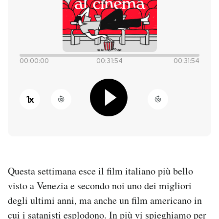
PODCAST
NEWSLETTER
00:00:00
00:31:54
00:31:54
I MIEI PREFERITI
1
x
SHOP
CALENDARIO
Questa settimana esce il film italiano più bello
AREA PERSONALE
visto a Venezia e secondo noi uno dei migliori
degli ultimi anni, ma anche un film americano in
Entra
cui i satanisti esplodono. In più vi spieghiamo per