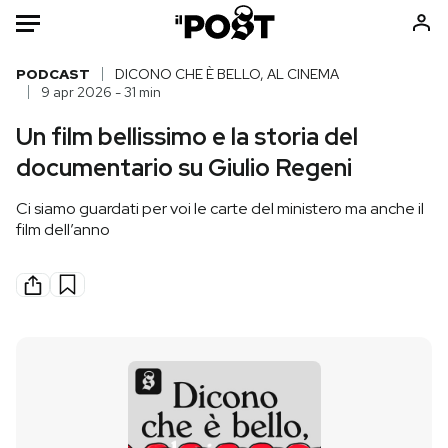
Auto
PODCAST
DICONO CHE È BELLO, AL CINEMA
9 apr 2026 - 31 min
HOME
Un film bellissimo e la storia del
documentario su Giulio Regeni
Italia
Moda
Mondo
Libri
Ci siamo guardati per voi le carte del ministero ma anche il
Politica
Consumismi
film dell’anno
Tecnologia
Storie/Idee
Internet
Ok Boomer!
Scienza
Media
Cultura
Europa
Economia
Altrecose
Sport
Mondiali calcio 2026