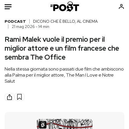
Auto
PODCAST
DICONO CHE È BELLO, AL CINEMA
21 mag 2026 - 14 min
HOME
Rami Malek vuole il premio per il
miglior attore e un film francese che
Italia
Moda
sembra The Office
Mondo
Libri
Politica
Consumismi
Nella stessa giornata sono passati due film che ambiscono
Tecnologia
Storie/Idee
alla Palma per il miglior attore, The Man I Love e Notre
Salut
Internet
Ok Boomer!
Scienza
Media
Cultura
Europa
Economia
Altrecose
Sport
Mondiali calcio 2026