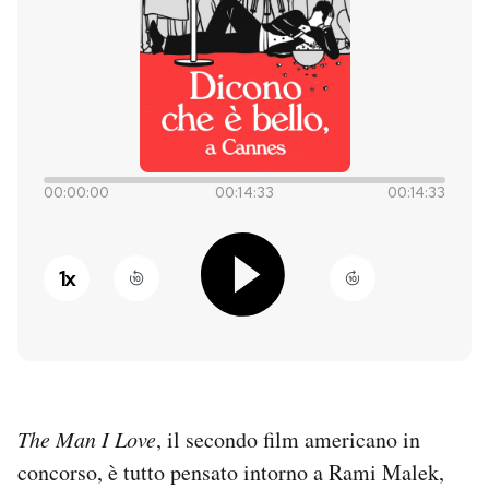
PODCAST
NEWSLETTER
I MIEI PREFERITI
00:00:00
00:14:33
00:14:33
SHOP
1
x
CALENDARIO
AREA PERSONALE
The Man I Love
, il secondo film americano in
Entra
concorso, è tutto pensato intorno a Rami Malek,