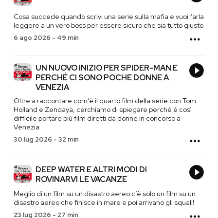
Cosa succede quando scrivi una serie sulla mafia e vuoi farla
leggere a un vero boss per essere sicuro che sia tutto giusto
6 ago 2026
-
49 min
UN NUOVO INIZIO PER SPIDER-MAN E
PERCHÉ CI SONO POCHE DONNE A
VENEZIA
Oltre a raccontare com’è il quarto film della serie con Tom
Holland e Zendaya, cerchiamo di spiegare perché è così
difficile portare più film diretti da donne in concorso a
Venezia
30 lug 2026
-
32 min
DEEP WATER E ALTRI MODI DI
ROVINARVI LE VACANZE
Meglio di un film su un disastro aereo c’è solo un film su un
disastro aereo che finisce in mare e poi arrivano gli squali!
23 lug 2026
-
27 min