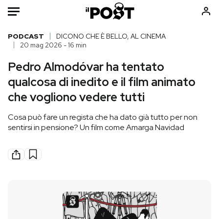
Auto
PODCAST
DICONO CHE È BELLO, AL CINEMA
20 mag 2026 - 16 min
HOME
Pedro Almodóvar ha tentato
qualcosa di inedito e il film animato
Italia
Moda
che vogliono vedere tutti
Mondo
Libri
Politica
Consumismi
Cosa può fare un regista che ha dato già tutto per non
Tecnologia
Storie/Idee
sentirsi in pensione? Un film come Amarga Navidad
Internet
Ok Boomer!
Scienza
Media
Cultura
Europa
Economia
Altrecose
Sport
Mondiali calcio 2026