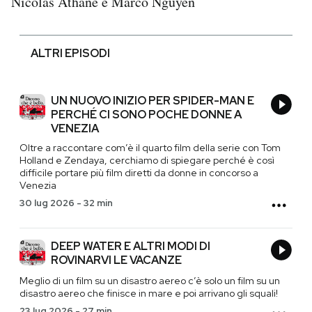
Nicolas Athané e Marco Nguyen
ALTRI EPISODI
UN NUOVO INIZIO PER SPIDER-MAN E
PERCHÉ CI SONO POCHE DONNE A
VENEZIA
Oltre a raccontare com’è il quarto film della serie con Tom
Holland e Zendaya, cerchiamo di spiegare perché è così
difficile portare più film diretti da donne in concorso a
Venezia
30 lug 2026
-
32 min
DEEP WATER E ALTRI MODI DI
ROVINARVI LE VACANZE
Meglio di un film su un disastro aereo c’è solo un film su un
disastro aereo che finisce in mare e poi arrivano gli squali!
23 lug 2026
-
27 min