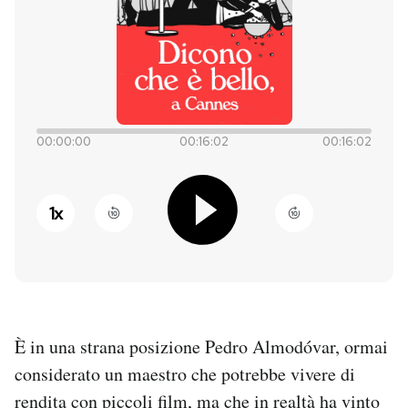
PODCAST
NEWSLETTER
00:00:00
00:16:02
00:16:02
I MIEI PREFERITI
1
x
SHOP
CALENDARIO
AREA PERSONALE
È in una strana posizione Pedro Almodóvar, ormai
considerato un maestro che potrebbe vivere di
Entra
rendita con piccoli film, ma che in realtà ha vinto