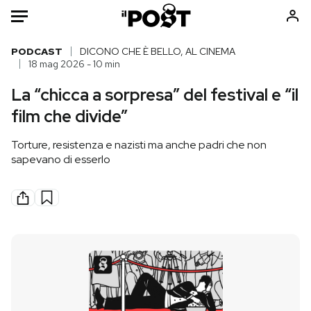
Auto
PODCAST
DICONO CHE È BELLO, AL CINEMA
18 mag 2026 - 10 min
HOME
La “chicca a sorpresa” del festival e “il
film che divide”
Italia
Moda
Mondo
Libri
Torture, resistenza e nazisti ma anche padri che non
Politica
Consumismi
sapevano di esserlo
Tecnologia
Storie/Idee
Internet
Ok Boomer!
Scienza
Media
Cultura
Europa
Economia
Altrecose
Sport
Mondiali calcio 2026