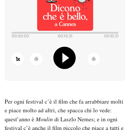
PODCAST
NEWSLETTER
00:00:00
00:10:21
00:10:21
I MIEI PREFERITI
1
x
SHOP
CALENDARIO
Per ogni festival c’è il film che fa arrabbiare molti
AREA PERSONALE
e piace molto ad altri, che spacca chi lo vede:
quest’anno è
Moulin
di Laszlo Nemes; e in ogni
Entra
festival c’è anche il film piccolo che piace a tutti e