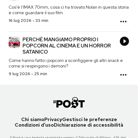
Cos'è l’IMAX 70mm, cosa ci ha trovato Nolan in questa storia
e come guardare il suo film
16 lug 2026
-
33 min
PERCHÉ MANGIAMO PROPRIO I
POPCORN AL CINEMA E UN HORROR
SATANICO
Come hanno fatto i popcorn a sconfiggere gli altri snack e
come si respingono i demoni?
9 lug 2026
-
25 min
Chi siamo
Privacy
Gestisci le preferenze
Condizioni d'uso
Dichiarazione di accessibilità
Il Post è una testata registrata presso il Tribunale di Milano, 419 del