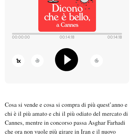
PODCAST
NEWSLETTER
00:00:00
00:14:18
00:14:18
I MIEI PREFERITI
1
x
SHOP
CALENDARIO
Cosa si vende e cosa si compra di più quest’anno e
AREA PERSONALE
chi è il più amato e chi il più odiato del mercato di
Cannes, mentre in concorso passa Asghar Farhadi
Entra
che ora non vuole più girare in Iran e il nuovo