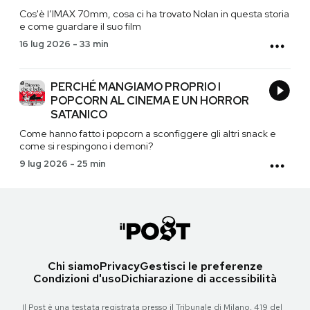
Cos'è l’IMAX 70mm, cosa ci ha trovato Nolan in questa storia
e come guardare il suo film
16 lug 2026
-
33 min
PERCHÉ MANGIAMO PROPRIO I
POPCORN AL CINEMA E UN HORROR
SATANICO
Come hanno fatto i popcorn a sconfiggere gli altri snack e
come si respingono i demoni?
9 lug 2026
-
25 min
Chi siamo
Privacy
Gestisci le preferenze
Condizioni d'uso
Dichiarazione di accessibilità
Il Post è una testata registrata presso il Tribunale di Milano, 419 del