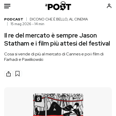
Auto
PODCAST
DICONO CHE È BELLO, AL CINEMA
15 mag 2026 - 14 min
HOME
Il re del mercato è sempre Jason
Statham e i film più attesi del festival
Italia
Moda
Mondo
Libri
Cosa si vende di più al mercato di Cannes e poi i film di
Politica
Consumismi
Farhadi e Pawlikowski
Tecnologia
Storie/Idee
Internet
Ok Boomer!
Scienza
Media
Cultura
Europa
Economia
Altrecose
Sport
Mondiali calcio 2026