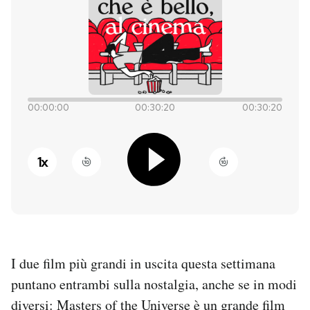
PODCAST
NEWSLETTER
00:00:00
00:30:20
00:30:20
I MIEI PREFERITI
1
x
SHOP
CALENDARIO
AREA PERSONALE
I due film più grandi in uscita questa settimana
puntano entrambi sulla nostalgia, anche se in modi
Entra
diversi: Masters of the Universe è un grande film