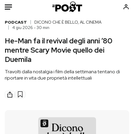
Auto
PODCAST
DICONO CHE È BELLO, AL CINEMA
4 giu 2026 - 30 min
HOME
He-Man fa il revival degli anni ’80
mentre Scary Movie quello dei
Italia
Moda
Duemila
Mondo
Libri
Politica
Consumismi
Travolti dalla nostalgia i film della settimana tentano di
Tecnologia
Storie/Idee
riportare in vita due proprietà intellettuali
Internet
Ok Boomer!
Scienza
Media
Cultura
Europa
Economia
Altrecose
Sport
Mondiali calcio 2026