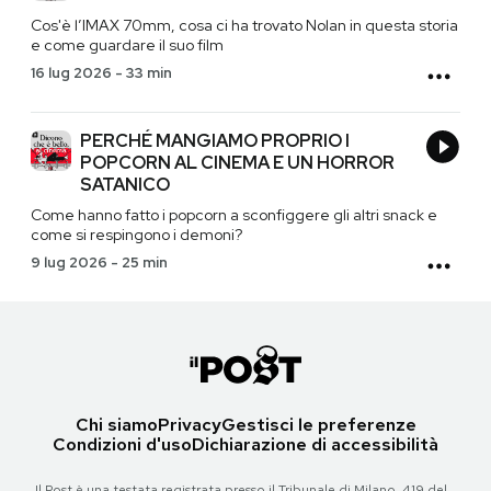
Cos'è l’IMAX 70mm, cosa ci ha trovato Nolan in questa storia
e come guardare il suo film
16 lug 2026
-
33 min
PERCHÉ MANGIAMO PROPRIO I
POPCORN AL CINEMA E UN HORROR
SATANICO
Come hanno fatto i popcorn a sconfiggere gli altri snack e
come si respingono i demoni?
9 lug 2026
-
25 min
Chi siamo
Privacy
Gestisci le preferenze
Condizioni d'uso
Dichiarazione di accessibilità
Il Post è una testata registrata presso il Tribunale di Milano, 419 del