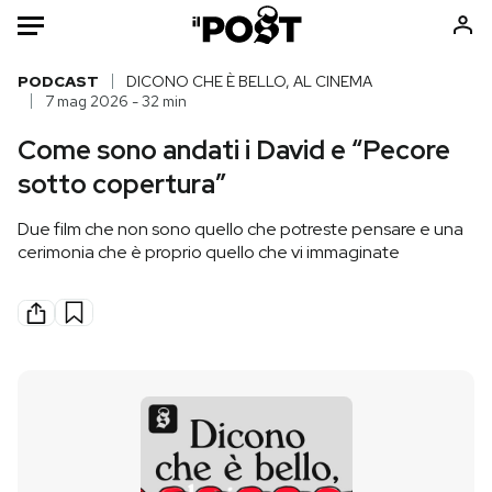
Auto
PODCAST
DICONO CHE È BELLO, AL CINEMA
7 mag 2026 - 32 min
HOME
Come sono andati i David e “Pecore
sotto copertura”
Italia
Moda
Mondo
Libri
Due film che non sono quello che potreste pensare e una
Politica
Consumismi
cerimonia che è proprio quello che vi immaginate
Tecnologia
Storie/Idee
Internet
Ok Boomer!
Scienza
Media
Cultura
Europa
Economia
Altrecose
Sport
Mondiali calcio 2026