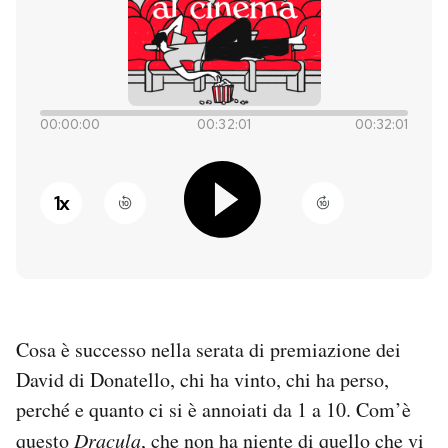
PODCAST
NEWSLETTER
00:00:00
00:32:01
00:32:01
I MIEI PREFERITI
1
x
SHOP
CALENDARIO
Cosa è successo nella serata di premiazione dei
AREA PERSONALE
David di Donatello, chi ha vinto, chi ha perso,
perché e quanto ci si è annoiati da 1 a 10. Com’è
Entra
questo
Dracula
, che non ha niente di quello che vi