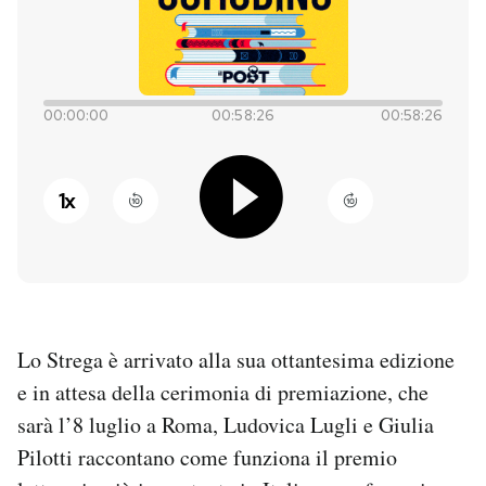
PODCAST
NEWSLETTER
00:00:00
00:58:26
00:58:26
I MIEI PREFERITI
1
x
SHOP
CALENDARIO
Lo Strega è arrivato alla sua ottantesima edizione
e in attesa della cerimonia di premiazione, che
AREA PERSONALE
sarà l’8 luglio a Roma, Ludovica Lugli e Giulia
Entra
Pilotti raccontano come funziona il premio