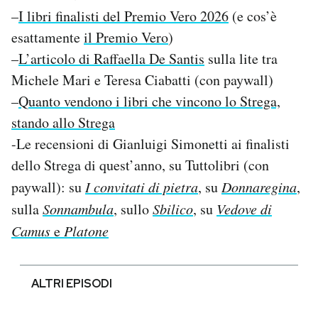
–
I libri finalisti del Premio Vero 2026
(e cos’è
esattamente
il Premio Vero
)
–
L’articolo di Raffaella De Santis
sulla lite tra
Michele Mari e Teresa Ciabatti (con paywall)
–
Quanto vendono i libri che vincono lo Strega,
stando allo Strega
-Le recensioni di Gianluigi Simonetti ai finalisti
dello Strega di quest’anno, su Tuttolibri (con
paywall): su
I convitati di pietra
, su
Donnaregina
,
sulla
Sonnambula
, sullo
Sbilico
, su
Vedove di
Camus
e
Platone
ALTRI EPISODI