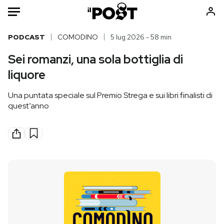
Auto
PODCAST
COMODINO
5 lug 2026 - 58 min
Sei romanzi, una sola bottiglia di
HOME
liquore
Italia
Moda
Una puntata speciale sul Premio Strega e sui libri finalisti di
Mondo
Libri
quest’anno
Politica
Consumismi
Tecnologia
Storie/Idee
Internet
Ok Boomer!
Scienza
Media
Cultura
Europa
Economia
Altrecose
Sport
Mondiali calcio 2026