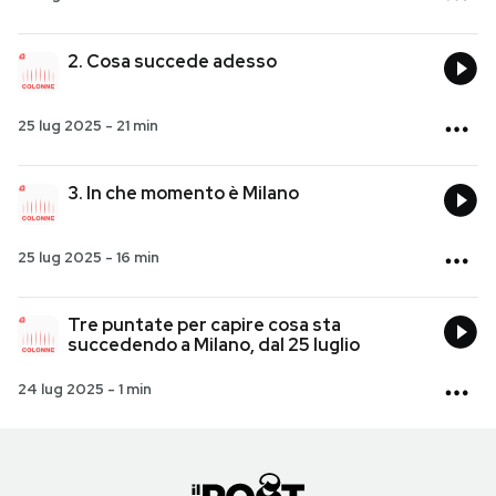
PODCAST
2. Cosa succede adesso
NEWSLETTER
25 lug 2025
-
21 min
I MIEI PREFERITI
3. In che momento è Milano
25 lug 2025
-
16 min
SHOP
Tre puntate per capire cosa sta
CALENDARIO
succedendo a Milano, dal 25 luglio
24 lug 2025
-
1 min
AREA PERSONALE
Entra