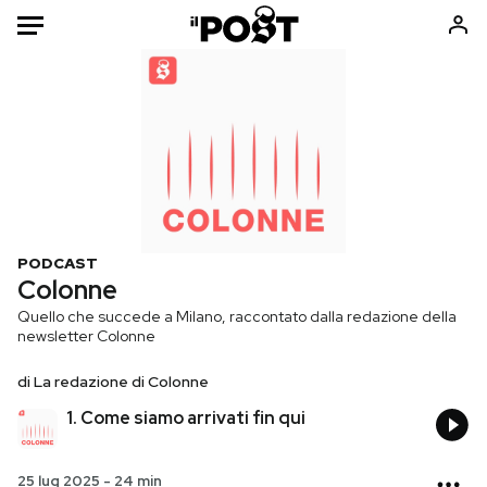
Auto
HOME
Italia
Moda
Mondo
Libri
Politica
Consumismi
PODCAST
Tecnologia
Storie/Idee
Colonne
Internet
Ok Boomer!
Quello che succede a Milano, raccontato dalla redazione della
newsletter Colonne
Scienza
Media
Cultura
Europa
di
La redazione di Colonne
Economia
Altrecose
1. Come siamo arrivati fin qui
Sport
Mondiali calcio 2026
25 lug 2025
-
24 min