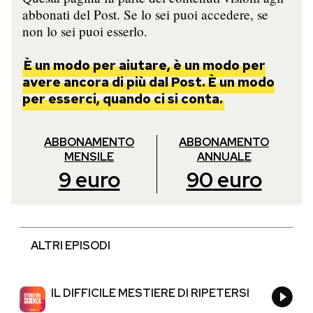
abbonati del Post. Se lo sei puoi accedere, se
non lo sei puoi esserlo.
È un modo per aiutare, è un modo per
avere ancora di più dal Post. È un modo
per esserci, quando ci si conta.
ABBONAMENTO
ABBONAMENTO
MENSILE
ANNUALE
9
euro
90
euro
ALTRI EPISODI
IL DIFFICILE MESTIERE DI RIPETERSI