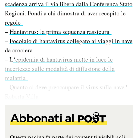
scadenza arriva il via libera dalla Conferenza Stato
Regioni. Fondi a chi dimostra di aver recepito le
regole
–
Hantavirus: la prima sequenza rassicura
–
Focolaio di hantavirus collegato ai viaggi in nave
da crociera
– L
‘epidemia di hantavirus mette in luce le
incertezze sulle modalità di diffusione della
malattia
–
Quanto ci deve preoccupare il virus sulla nave?
Roberta Villa
Abbonati al
Questa pagina fa parte dei contenuti visibili agli