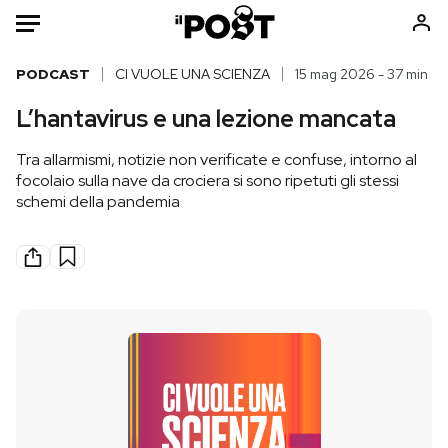
Auto
PODCAST
CI VUOLE UNA SCIENZA
15 mag 2026 - 37 min
L’hantavirus e una lezione mancata
HOME
Tra allarmismi, notizie non verificate e confuse, intorno al
Italia
Moda
focolaio sulla nave da crociera si sono ripetuti gli stessi
Mondo
Libri
schemi della pandemia
Politica
Consumismi
Tecnologia
Storie/Idee
Internet
Ok Boomer!
Scienza
Media
Cultura
Europa
Economia
Altrecose
Sport
Mondiali calcio 2026