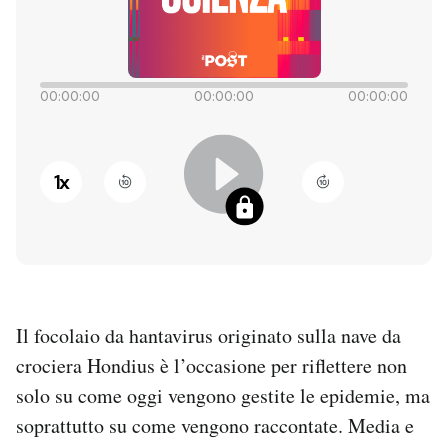
PODCAST
00:00:00
00:00:00
00:00:00
NEWSLETTER
I MIEI PREFERITI
1
x
SHOP
CALENDARIO
Il focolaio da hantavirus originato sulla nave da
crociera Hondius è l’occasione per riflettere non
AREA PERSONALE
solo su come oggi vengono gestite le epidemie, ma
Entra
soprattutto su come vengono raccontate. Media e