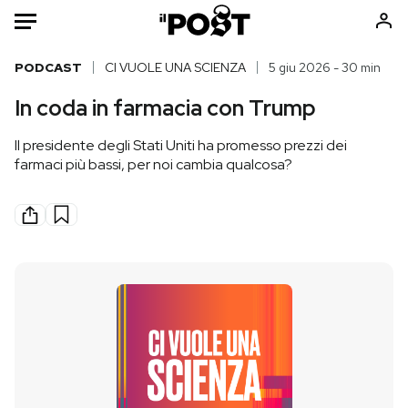
Auto
PODCAST
CI VUOLE UNA SCIENZA
5 giu 2026 - 30 min
In coda in farmacia con Trump
HOME
Il presidente degli Stati Uniti ha promesso prezzi dei
Italia
Moda
farmaci più bassi, per noi cambia qualcosa?
Mondo
Libri
Politica
Consumismi
Tecnologia
Storie/Idee
Internet
Ok Boomer!
Scienza
Media
Cultura
Europa
Economia
Altrecose
Sport
Mondiali calcio 2026