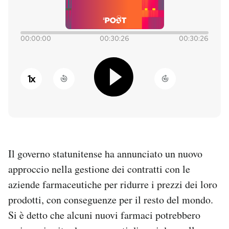
PODCAST
00:00:00
00:30:26
00:30:26
NEWSLETTER
1
x
I MIEI PREFERITI
SHOP
Il governo statunitense ha annunciato un nuovo
CALENDARIO
approccio nella gestione dei contratti con le
aziende farmaceutiche per ridurre i prezzi dei loro
AREA PERSONALE
prodotti, con conseguenze per il resto del mondo.
Entra
Si è detto che alcuni nuovi farmaci potrebbero