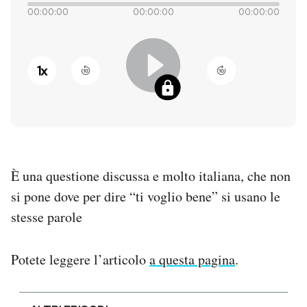
00:00:00
00:00:00
00:00:00
PODCAST
1
x
NEWSLETTER
I MIEI PREFERITI
SHOP
È una questione discussa e molto italiana, che non
si pone dove per dire “ti voglio bene” si usano le
CALENDARIO
stesse parole
AREA PERSONALE
Potete leggere l’articolo
a questa pagina
.
Entra