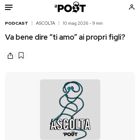
Auto
PODCAST
ASCOLTA
10 mag 2026 - 9 min
Va bene dire “ti amo” ai propri figli?
HOME
Italia
Moda
Mondo
Libri
Politica
Consumismi
Tecnologia
Storie/Idee
Internet
Ok Boomer!
Scienza
Media
Cultura
Europa
Economia
Altrecose
Sport
Mondiali calcio 2026