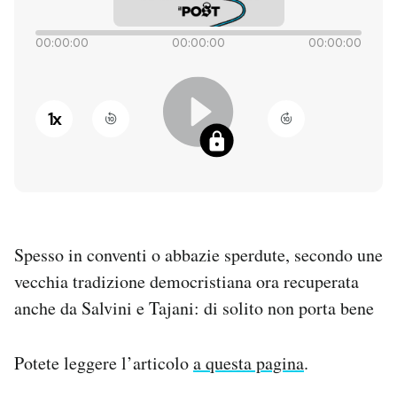
PODCAST
00:00:00
00:00:00
00:00:00
NEWSLETTER
1
x
I MIEI PREFERITI
SHOP
Spesso in conventi o abbazie sperdute, secondo une
CALENDARIO
vecchia tradizione democristiana ora recuperata
anche da Salvini e Tajani: di solito non porta bene
AREA PERSONALE
Potete leggere l’articolo
a questa pagina
.
Entra