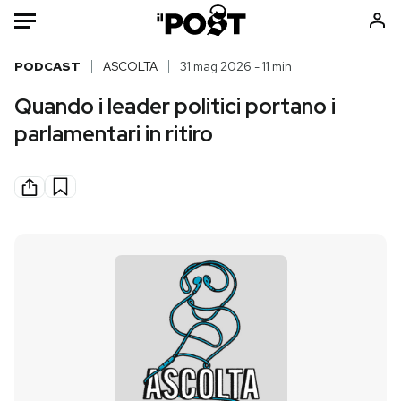
Auto
PODCAST
ASCOLTA
31 mag 2026 - 11 min
Quando i leader politici portano i
HOME
parlamentari in ritiro
Italia
Moda
Mondo
Libri
Politica
Consumismi
Tecnologia
Storie/Idee
Internet
Ok Boomer!
Scienza
Media
Cultura
Europa
Economia
Altrecose
Sport
Mondiali calcio 2026