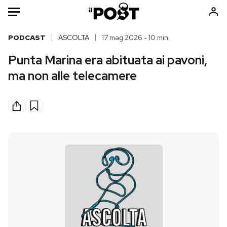
Auto
PODCAST
ASCOLTA
17 mag 2026 - 10 min
Punta Marina era abituata ai pavoni,
HOME
ma non alle telecamere
Italia
Moda
Mondo
Libri
Politica
Consumismi
Tecnologia
Storie/Idee
Internet
Ok Boomer!
Scienza
Media
Cultura
Europa
Economia
Altrecose
Sport
Mondiali calcio 2026