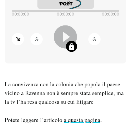
PODCAST
00:00:00
00:00:00
00:00:00
NEWSLETTER
1
x
I MIEI PREFERITI
SHOP
La convivenza con la colonia che popola il paese
CALENDARIO
vicino a Ravenna non è sempre stata semplice, ma
la tv l’ha resa qualcosa su cui litigare
AREA PERSONALE
Potete leggere l’articolo
a questa pagina
.
Entra