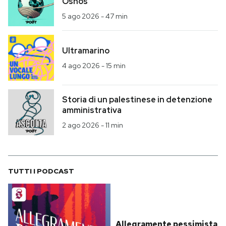
Osnos
5 ago 2026
-
47 min
Ultramarino
4 ago 2026
-
15 min
Storia di un palestinese in detenzione
amministrativa
2 ago 2026
-
11 min
TUTTI I PODCAST
Allegramente pessimista