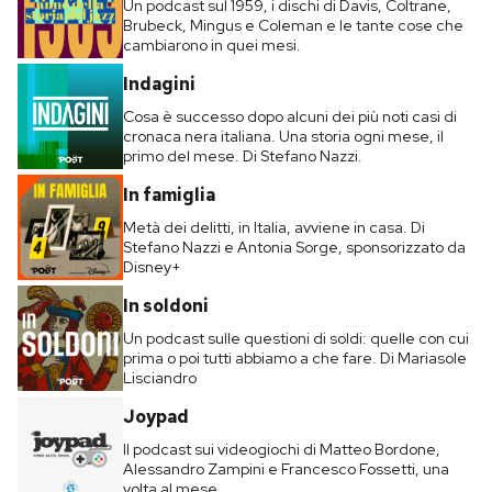
Un podcast sul 1959, i dischi di Davis, Coltrane,
Brubeck, Mingus e Coleman e le tante cose che
cambiarono in quei mesi.
Indagini
Cosa è successo dopo alcuni dei più noti casi di
cronaca nera italiana. Una storia ogni mese, il
primo del mese. Di Stefano Nazzi.
In famiglia
Metà dei delitti, in Italia, avviene in casa. Di
Stefano Nazzi e Antonia Sorge, sponsorizzato da
Disney+
In soldoni
Un podcast sulle questioni di soldi: quelle con cui
prima o poi tutti abbiamo a che fare. Di Mariasole
Lisciandro
Joypad
Il podcast sui videogiochi di Matteo Bordone,
Alessandro Zampini e Francesco Fossetti, una
volta al mese.