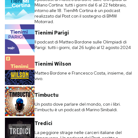
Milano Cortina: tutti i giorni dal 6 al 22 febbraio,
intorno alle 18. TieniMi Cortina è un podcast
realizzato dal Post con il sostegno di BMW
Motorrad.
Tienimi Parigi
Il podcast di Matteo Bordone sulle Olimpiadi di
Parigi: tutti i giorni, dal 26 luglio al 12 agosto 2024
Tienimi Wilson
Matteo Bordone e Francesco Costa, insieme, dal
vivo.
Timbuctu
Un posto dove parlare del mondo, con i libri.
Timbuctu è un podcast di Marino Sinibaldi.
Tredici
La peggiore strage nelle carceri italiane del
dopoguerra. Un podcast del Post, scritto e