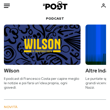
Auto
PODCAST
HOME
Italia
Moda
Mondo
Libri
Politica
Consumismi
Tecnologia
Storie/Idee
Internet
Ok Boomer!
Wilson
Altre Indag
Scienza
Media
Il podcast di Francesco Costa per capire meglio
Le puntate spec
le notizie e poi farsi un’idea propria, ogni
grandi vicende d
Cultura
Europa
giovedì.
Nazzi.
Economia
Altrecose
Sport
Mondiali calcio 2026
NOVITÀ