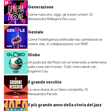
Generazione
Come nascono, oggi, gli esseri umani. Di
Alessandra Pellegrini De Luca.
Geniale
Come l'intelligenza artificiale sta cambiando le
nostre vite, in collaborazione con FAIR
Globo
Un podcast del Post con un’intervista a settimana
sulle cose del mondo. Tutti i mercoledì con
Eugenio Cau.
Il grande vecchio
La vera storia di un falso complotto. Di
Alessandro Parodi.
Il più grande anno della storia del jazz