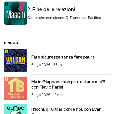
2. Fine delle relazioni
PODCAST
Quello che non dicono. Di Francesco Pacifico
NEWSLETTER
EPISODI
I MIEI PREFERITI
Fare sicurezza senza fare paura
SHOP
6 ago 2026
-
58 min
CALENDARIO
Ma in Giappone non protestano mai?!
con Flavio Parisi
AREA PERSONALE
6 ago 2026
-
12 min
Entra
I ricchi, gli ultraricchi e noi, con Evan