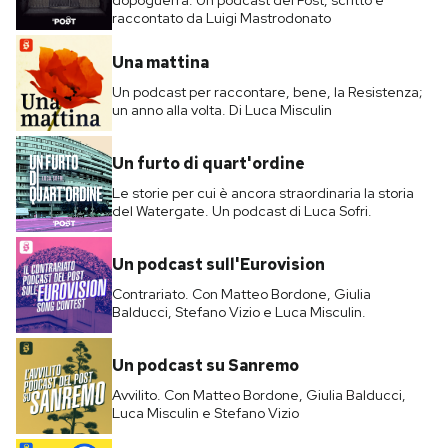
raccontato da Luigi Mastrodonato
Una mattina
Un podcast per raccontare, bene, la Resistenza;
un anno alla volta. Di Luca Misculin
Un furto di quart'ordine
Le storie per cui è ancora straordinaria la storia
del Watergate. Un podcast di Luca Sofri.
Un podcast sull'Eurovision
Contrariato. Con Matteo Bordone, Giulia
Balducci, Stefano Vizio e Luca Misculin.
Un podcast su Sanremo
Avvilito. Con Matteo Bordone, Giulia Balducci,
Luca Misculin e Stefano Vizio