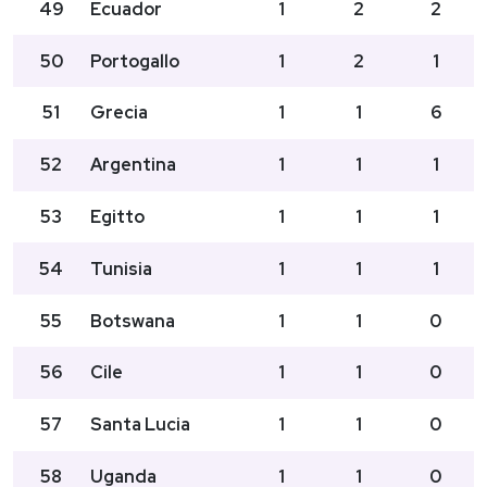
49
Ecuador
1
2
2
50
Portogallo
1
2
1
51
Grecia
1
1
6
52
Argentina
1
1
1
53
Egitto
1
1
1
54
Tunisia
1
1
1
55
Botswana
1
1
0
56
Cile
1
1
0
57
Santa Lucia
1
1
0
58
Uganda
1
1
0