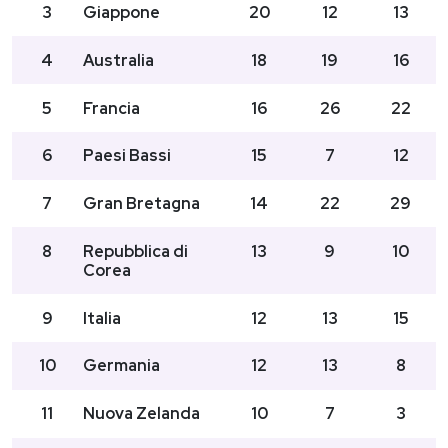
3
Giappone
20
12
13
PODCAST
4
Australia
18
19
16
5
Francia
16
26
22
NEWSLETTER
6
Paesi Bassi
15
7
12
I MIEI PREFERITI
7
Gran Bretagna
14
22
29
SHOP
8
Repubblica di
13
9
10
Corea
AREA PERSONALE
9
Italia
12
13
15
Entra
10
Germania
12
13
8
11
Nuova Zelanda
10
7
3