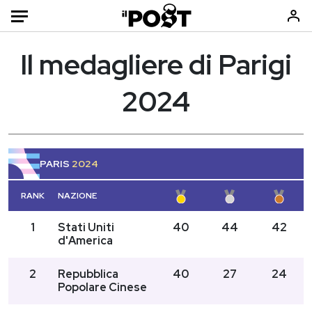
Il medagliere di Parigi
HOME
2024
Home
Economia
Italia
Sport
PARIS
2024
Mondo
Europa
Politica
Media
RANK
NAZIONE
Tecnologia
Moda
1
Stati Uniti
40
44
42
Internet
Libri
d'America
Scienza
Consumismi
2
Repubblica
40
27
24
Cultura
Storie/Idee
Popolare Cinese