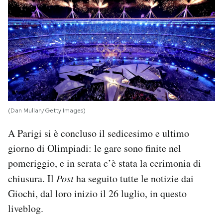
PODCAST
NEWSLETTER
I MIEI PREFERITI
(Dan Mullan/Getty Images)
SHOP
A Parigi si è concluso il sedicesimo e ultimo
giorno di Olimpiadi: le gare sono finite nel
CALENDARIO
pomeriggio, e in serata c’è stata la cerimonia di
chiusura. Il
Post
ha seguito tutte le notizie dai
AREA PERSONALE
Giochi, dal loro inizio il 26 luglio, in questo
Entra
liveblog.