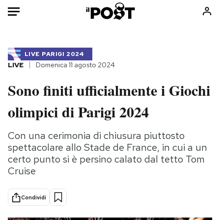
Auto
LIVE
PARIGI 2024
HOME
LIVE
Domenica 11 agosto 2024
Italia
Moda
Sono finiti ufficialmente i Giochi
Mondo
Libri
olimpici di Parigi 2024
Politica
Consumismi
Tecnologia
Storie/Idee
Con una cerimonia di chiusura piuttosto
Internet
Ok Boomer!
spettacolare allo Stade de France, in cui a un
Scienza
Media
certo punto si è persino calato dal tetto Tom
Cultura
Europa
Cruise
Economia
Altrecose
Sport
Mondiali calcio 2026
Condividi