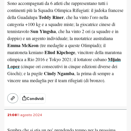
Sono accompagnati da 6 atleti che rappresentano tutti i
continenti più la Squadra Olimpica Rifugiati: il judoka francese
Teddy Riner
della Guadalupa
, che ha vinto l’oro nella
categoria +100 kg e a squadre miste; la giocatrice cinese di
Sun Yingsha
tennistavolo
, che ha vinto 2 ori (a squadre e in
doppio) e un argento individuale; la nuotatrice australiana
Emma McKeon
(tre medaglie a queste Olimpiadi); il
Eliud Kipchoge
maratoneta keniano
, vincitore della maratona
Mijain
olimpica a Rio 2016 e Tokyo 2021; il lottatore cubano
Lopez
(cinque ori consecutivi in cinque edizioni diverse dei
Cindy Ngamba
Giochi); e la pugile
, la prima di sempre a
vincere una medaglia per il team rifugiati (di bronzo).
Condividi
21:08
11 agosto 2024
Sembra che si stia un po’ prendendo tempo per la prossima