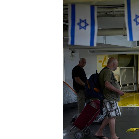
PODCAST
NEWSLETTER
I MIEI PREFERITI
SHOP
CALENDARIO
AREA PERSONALE
Entra