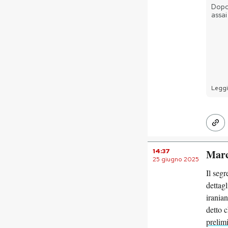
Dopo 
assai
Leggi 
14:37
Marco
25 giugno 2025
Il segr
dettagl
irania
detto c
prelimi