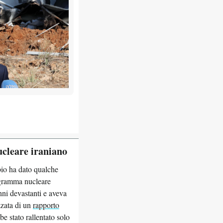
ucleare iraniano
ubio ha dato qualche
rogramma nucleare
nni devastanti e aveva
izzata di un
rapporto
e stato rallentato solo