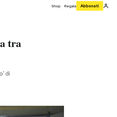
Abbonati
Shop
Regala
a tra
o' di