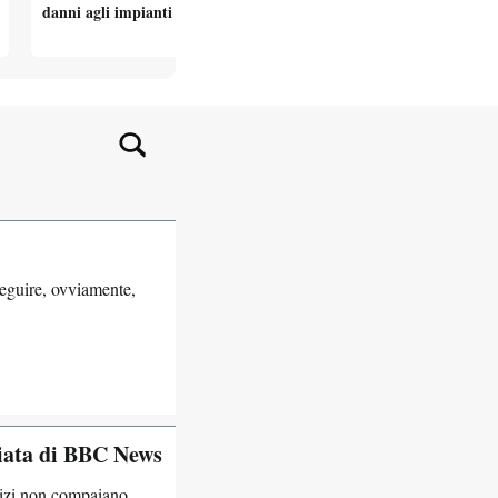
danni agli impianti nucleari iraniani
aiutarlo con l’Ir
seguire, ovviamente,
viata di BBC News
rvizi non compaiano