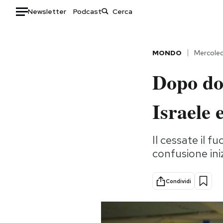
Newsletter
Podcast
Auto
MONDO
Mercoled
HOME
Dopo dod
Italia
Moda
Mondo
Libri
Israele 
Politica
Consumismi
Tecnologia
Storie/Idee
Il cessate il f
Internet
Ok Boomer!
confusione ini
Scienza
Media
Cultura
Europa
Condividi
Economia
Altrecose
Sport
Mondiali calcio 2026