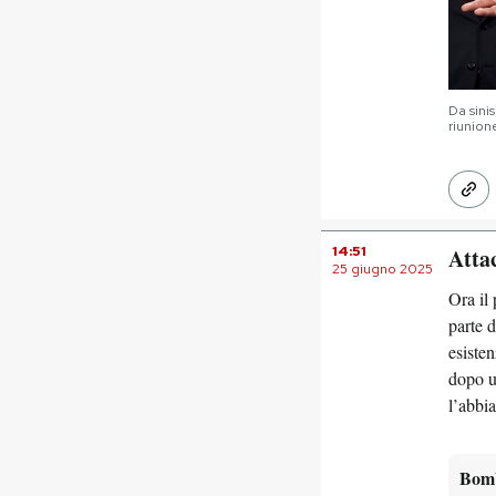
Da sini
riunion
14:51
Atta
25 giugno 2025
Ora il 
parte 
esisten
dopo un
l’abbi
Bomb