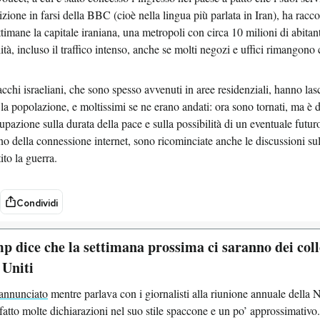
izione in farsi della BBC (cioè nella lingua più parlata in Iran), ha rac
timane la capitale iraniana, una metropoli con circa 10 milioni di abitant
tà, incluso il traffico intenso, anche se molti negozi e uffici rimangono 
tacchi israeliani, che sono spesso avvenuti in aree residenziali, hanno l
la popolazione, e moltissimi se ne erano andati: ora sono tornati, ma è d
pazione sulla durata della pace e sulla possibilità di un eventuale futur
ino della connessione internet, sono ricominciate anche le discussioni su
ito la guerra.
Condividi
p dice che la settimana prossima ci saranno dei coll
 Uniti
annunciato
mentre parlava con i giornalisti alla riunione annuale della
 fatto molte dichiarazioni nel suo stile spaccone e un po’ approssimativo