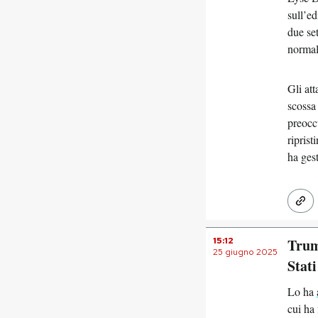
sull’ed
due set
normali
Gli at
scossa 
preoccu
riprist
ha gest
15:12
Trum
25 giugno 2025
Stati
Lo ha
cui ha