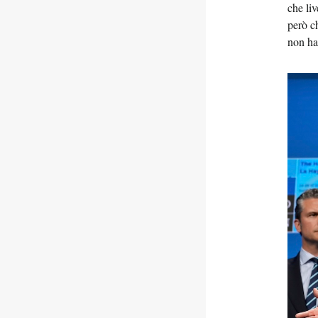
che li
però ch
non ha