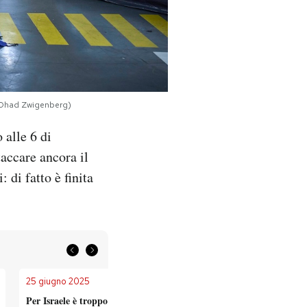
o/Ohad Zwigenberg)
 alle 6 di
taccare ancora il
: di fatto è finita
25 giugno 2025
25 giugno 2025
Per Israele è troppo presto per valutare i
Trump dice che P