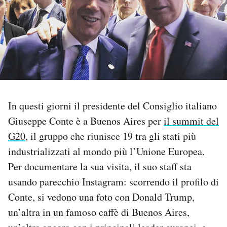
PODCAST
NEWSLETTER
I MIEI PREFERITI
In questi giorni il presidente del Consiglio italiano
Giuseppe Conte è a Buenos Aires per
il summit del
SHOP
G20
, il gruppo che riunisce 19 tra gli stati più
industrializzati al mondo più l’Unione Europea.
CALENDARIO
Per documentare la sua visita, il suo staff sta
usando parecchio Instagram: scorrendo il profilo di
AREA PERSONALE
Conte, si vedono una foto con Donald Trump,
Area Personale
un’altra in un famoso caffè di Buenos Aires,
Newsletter