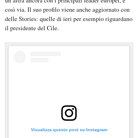
un’altra ancora con i principali leader europei, e
Notifiche mobile
così via. Il suo profilo viene anche aggiornato con
Regala il Post
delle Stories: quelle di ieri per esempio riguardano
Hai bisogno di aiuto?
il presidente del Cile.
Esci
Visualizza questo post su Instagram