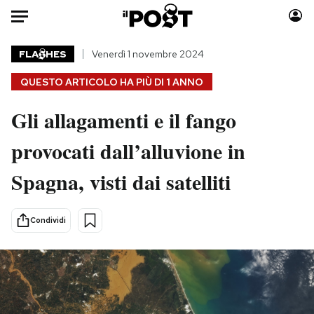
Auto
FLA
HES
Venerdì 1 novembre 2024
QUESTO ARTICOLO HA PIÙ DI
1 ANNO
HOME
Gli allagamenti e il fango
Italia
Moda
Mondo
Libri
provocati dall’alluvione in
Politica
Consumismi
Spagna, visti dai satelliti
Tecnologia
Storie/Idee
Internet
Ok Boomer!
Scienza
Media
Condividi
Cultura
Europa
Economia
Altrecose
Sport
Mondiali calcio 2026