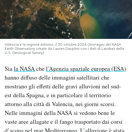
PODCAST
NEWSLETTER
Valencia e la regione attorno, il 30 ottobre 2024 (Immagini del NASA
Earth Observatory create da Lauren Dauphin con i dati di Landsat della
I MIEI PREFERITI
U.S. Geological Survey)
Sia
la NASA
che
l’Agenzia spaziale europea (ESA)
SHOP
hanno diffuso delle immagini satellitari che
mostrano gli effetti delle gravi alluvioni nel sud-
CALENDARIO
est della Spagna, e in particolare il territorio
attorno alla città di Valencia, nei giorni scorsi.
AREA PERSONALE
Nelle immagini della NASA si vedono bene le
vaste aree allagate e il fango trasportato dai corsi
Area Personale
Newsletter
d’acqua nel mar Mediterraneo. L’alluvione è stata