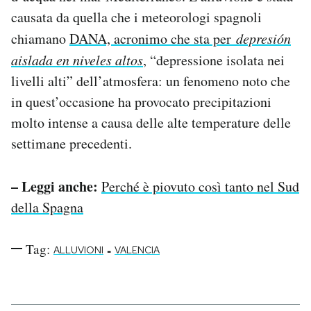
Notifiche mobile
causata da quella che i meteorologi spagnoli
Regala il Post
chiamano
DANA, acronimo che sta per
depresión
Hai bisogno di aiuto?
aislada en niveles altos
, “depressione isolata nei
Esci
livelli alti” dell’atmosfera: un fenomeno noto che
in quest’occasione ha provocato precipitazioni
molto intense a causa delle alte temperature delle
settimane precedenti.
– Leggi anche:
Perché è piovuto così tanto nel Sud
della Spagna
Tag:
-
ALLUVIONI
VALENCIA