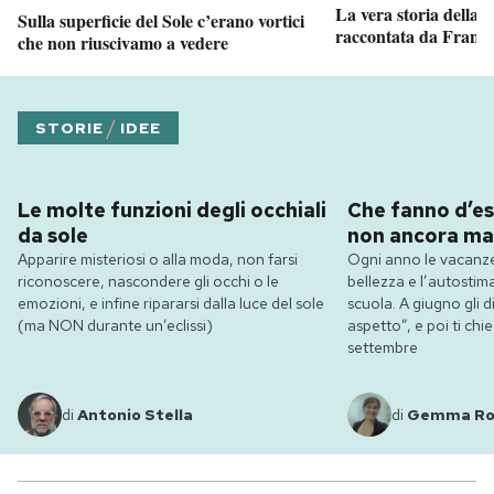
La vera storia della
Sulla superficie del Sole c’erano vortici
raccontata da France
che non riuscivamo a vedere
/
STORIE
IDEE
Le molte funzioni degli occhiali
Che fanno d’es
da sole
non ancora ma
Apparire misteriosi o alla moda, non farsi
Ogni anno le vacanze
riconoscere, nascondere gli occhi o le
bellezza e l’autostim
emozioni, e infine ripararsi dalla luce del sole
scuola. A giugno gli dic
(ma NON durante un’eclissi)
aspetto”, e poi ti ch
settembre
di
Antonio Stella
di
Gemma R