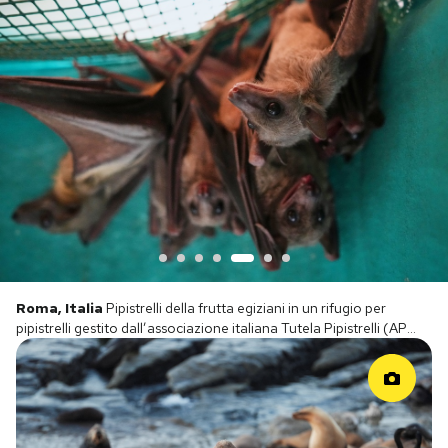
Istanbul, Turchia
Una donna dorme su una panchina accanto
alla moschea Yeni nel quartiere Eminonu (AP Photo/Francisco
Seco)