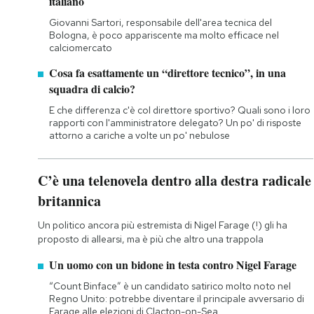
italiano
Giovanni Sartori, responsabile dell'area tecnica del
Bologna, è poco appariscente ma molto efficace nel
calciomercato
Cosa fa esattamente un “direttore tecnico”, in una
squadra di calcio?
E che differenza c'è col direttore sportivo? Quali sono i loro
rapporti con l'amministratore delegato? Un po' di risposte
attorno a cariche a volte un po' nebulose
C’è una telenovela dentro alla destra radicale
britannica
Un politico ancora più estremista di Nigel Farage (!) gli ha
proposto di allearsi, ma è più che altro una trappola
Un uomo con un bidone in testa contro Nigel Farage
“Count Binface” è un candidato satirico molto noto nel
Regno Unito: potrebbe diventare il principale avversario di
Farage alle elezioni di Clacton-on-Sea