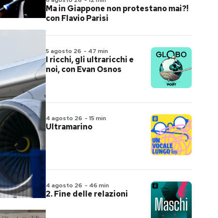
6 agosto 26
-
12 min
Ma in Giappone non protestano mai?!
con Flavio Parisi
5 agosto 26
-
47 min
I ricchi, gli ultraricchi e
noi, con Evan Osnos
4 agosto 26
-
15 min
Ultramarino
4 agosto 26
-
46 min
2. Fine delle relazioni