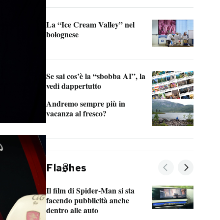
La “Ice Cream Valley” nel
Prep
bolognese
Tom
Se sai cos’è la “sbobba AI”, la
vedi dappertutto
Andremo sempre più in
vacanza al fresco?
Fla
hes
Il film di Spider-Man si sta
La d
facendo pubblicità anche
Fran
dentro alle auto
dell