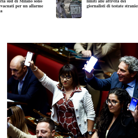
eria sud di Milano sono
limiti alle attività dei
 evacuati per un allarme
giornalisti di testate stranie
a