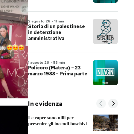
2 agosto 26
-
11 min
Storia di un palestinese
in detenzione
amministrativa
1 agosto 26
-
53 min
Policoro (Matera) – 23
marzo 1988 – Prima parte
In evidenza
Le capre sono utili per
prevenire gli incendi boschivi
Le s
acce