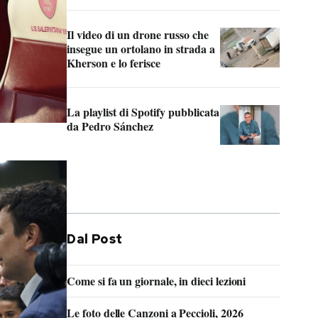
Il video di un drone russo che
Una
insegue un ortolano in strada a
stat
Kherson e lo ferisce
afri
La playlist di Spotify pubblicata
Qua
da Pedro Sánchez
magl
cons
dife
Dal Post
Come si fa un giornale, in dieci lezioni
Le foto delle Canzoni a Peccioli, 2026