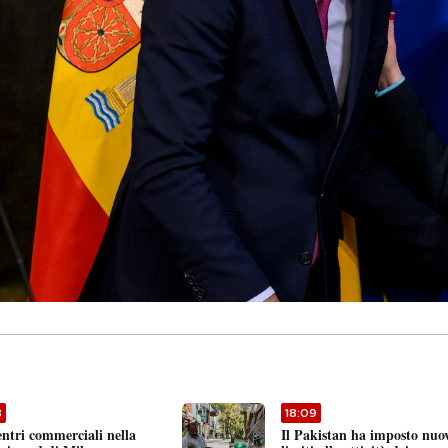
3
18:09
entri commerciali nella
Il Pakistan ha imposto nuo