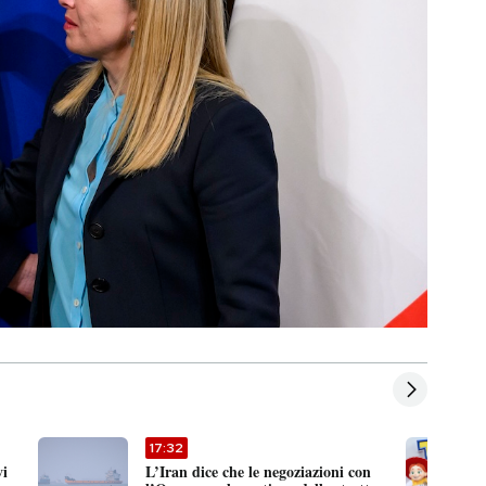
17:32
vi
L’Iran dice che le negoziazioni con