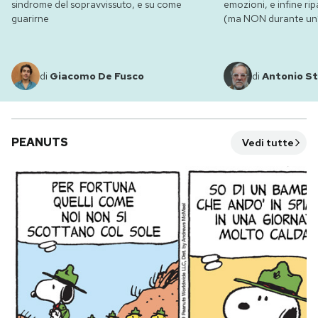
sindrome del sopravvissuto, e su come
emozioni, e infine ripa
guarirne
(ma NON durante un’e
di
Giacomo De Fusco
di
Antonio St
PEANUTS
Vedi tutte