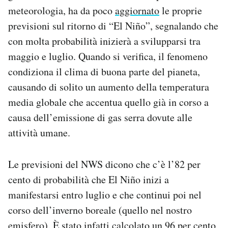
Notifiche mobile
meteorologia, ha da poco
aggiornato
le proprie
Regala il Post
previsioni sul ritorno di “El Niño”, segnalando che
Hai bisogno di aiuto?
con molta probabilità inizierà a svilupparsi tra
Esci
maggio e luglio. Quando si verifica, il fenomeno
condiziona il clima di buona parte del pianeta,
causando di solito un aumento della temperatura
media globale che accentua quello già in corso a
causa dell’emissione di gas serra dovute alle
attività umane.
Le previsioni del NWS dicono che c’è l’82 per
cento di probabilità che El Niño inizi a
manifestarsi entro luglio e che continui poi nel
corso dell’inverno boreale (quello nel nostro
emisfero). È stato infatti calcolato un 96 per cento