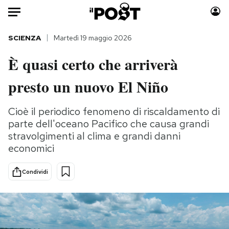
Auto
SCIENZA
Martedì 19 maggio 2026
È quasi certo che arriverà
HOME
presto un nuovo El Niño
Italia
Moda
Mondo
Libri
Cioè il periodico fenomeno di riscaldamento di
Politica
Consumismi
parte dell'oceano Pacifico che causa grandi
Tecnologia
Storie/Idee
stravolgimenti al clima e grandi danni
Internet
Ok Boomer!
economici
Scienza
Media
Condividi
Cultura
Europa
Economia
Altrecose
Sport
Mondiali calcio 2026