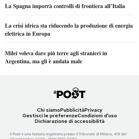
La Spagna imporrà controlli di frontiera all’Italia
La crisi idrica sta riducendo la produzione di energia
elettrica in Europa
Milei voleva dare più terre agli stranieri in
Argentina, ma gli è andata male
Chi siamo
Pubblicità
Privacy
Gestisci le preferenze
Condizioni d'uso
Dichiarazione di accessibilità
Il Post è una testata registrata presso il Tribunale di Milano, 419 del
28 settembre 2009 - ISSN 2610-9980