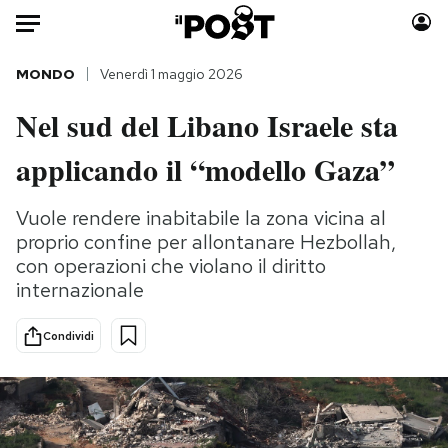
Auto
MONDO
Venerdì 1 maggio 2026
Nel sud del Libano Israele sta
HOME
applicando il “modello Gaza”
Italia
Moda
Mondo
Libri
Vuole rendere inabitabile la zona vicina al
Politica
Consumismi
proprio confine per allontanare Hezbollah,
Tecnologia
Storie/Idee
con operazioni che violano il diritto
Internet
Ok Boomer!
internazionale
Scienza
Media
Condividi
Cultura
Europa
Economia
Altrecose
Sport
Mondiali calcio 2026