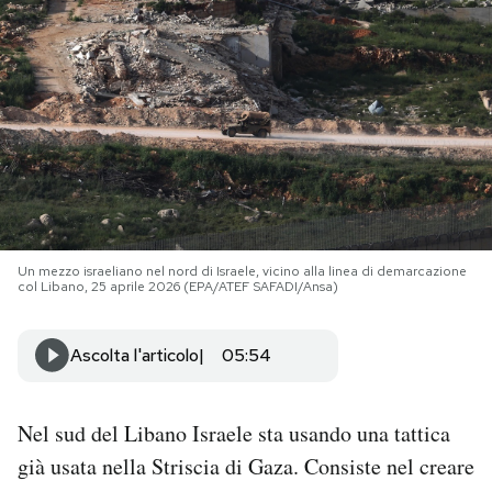
PODCAST
NEWSLETTER
I MIEI PREFERITI
SHOP
Un mezzo israeliano nel nord di Israele, vicino alla linea di demarcazione
col Libano, 25 aprile 2026 (EPA/ATEF SAFADI/Ansa)
CALENDARIO
Ascolta l'articolo
05:54
AREA PERSONALE
Nel sud del Libano Israele sta usando una tattica
Area Personale
già usata nella Striscia di Gaza. Consiste nel creare
Newsletter