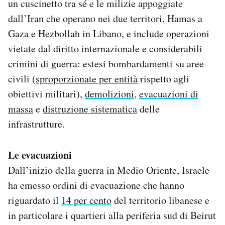
un cuscinetto tra sé e le milizie appoggiate
Notifiche mobile
dall’Iran che operano nei due territori, Hamas a
Regala il Post
Gaza e Hezbollah in Libano, e include operazioni
Hai bisogno di aiuto?
vietate dal diritto internazionale e considerabili
Esci
crimini di guerra: estesi bombardamenti su aree
civili (
sproporzionate per entità
rispetto agli
obiettivi militari),
demolizioni
,
evacuazioni di
massa
e
distruzione sistematica
delle
infrastrutture.
Le evacuazioni
Dall’inizio della guerra in Medio Oriente, Israele
ha emesso ordini di evacuazione che hanno
riguardato il
14 per cento
del territorio libanese e
in particolare i quartieri alla periferia sud di Beirut